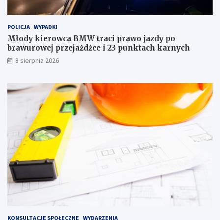
a
n
c
d
i
l
POLICJA
WYPADKI
p
o
r
w
Młody kierowca BMW traci prawo jazdy po
a
e
brawurowej przejażdżce i 23 punktach karnych
w
g
8 sierpnia 2026
o
o
j
w
a
J
z
a
d
b
y
ł
p
o
o
n
b
n
r
i
a
e
w
–
u
m
r
i
o
e
w
s
e
z
KONSULTACJE SPOŁECZNE
WYDARZENIA