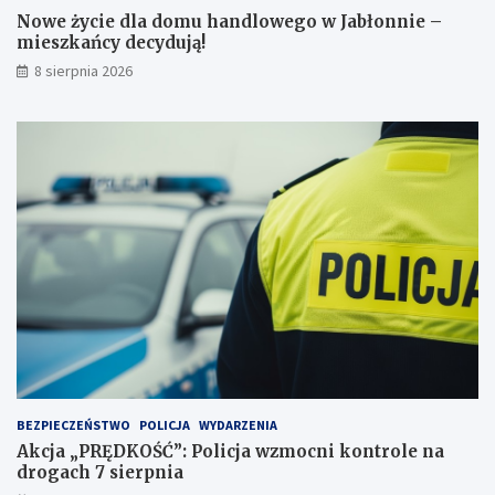
j
k
Nowe życie dla domu handlowego w Jabłonnie –
p
a
mieszkańcy decydują!
r
ń
8 sierpnia 2026
z
c
e
y
j
d
a
e
ż
c
d
y
ż
d
c
u
e
j
i
ą
2
!
3
p
u
n
k
t
BEZPIECZEŃSTWO
POLICJA
WYDARZENIA
a
Akcja „PRĘDKOŚĆ”: Policja wzmocni kontrole na
c
drogach 7 sierpnia
h
k