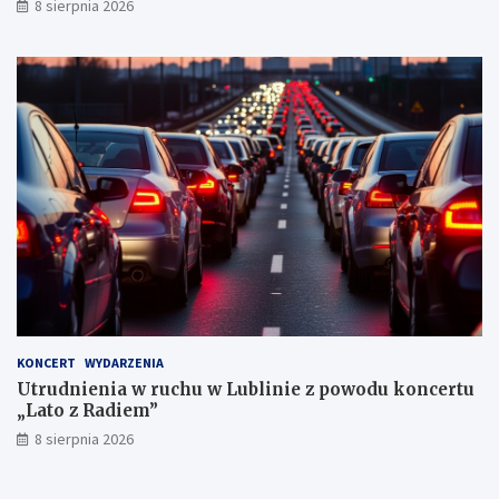
8 sierpnia 2026
a
r
n
y
c
h
KONCERT
WYDARZENIA
Utrudnienia w ruchu w Lublinie z powodu koncertu
„Lato z Radiem”
8 sierpnia 2026