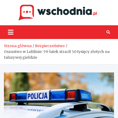
Skip
to
content
Wsch
Strona główna
Bezpieczeństwo
Oszustwo w Lublinie: 59-latek stracił 50 tysięcy złotych na
fałszywej giełdzie