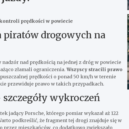
kontroli prędkości w powiecie
a piratów drogowych na
nadzór nad prędkością na jednej z dróg w powiecie
rażąco złamali ograniczenia.
Wszyscy stracili prawo
uszczalnej prędkości o ponad 50 km/h w terenie
ie przewiduje prawo w takich przypadkach.
– szczegóły wykroczeń
atek jadący Porsche, którego pomiar wykazał aż 122
to podkreślić, że fragment tej drogi znajduje się w
ego przez mieszkańców, co dodatkowo zwiększało