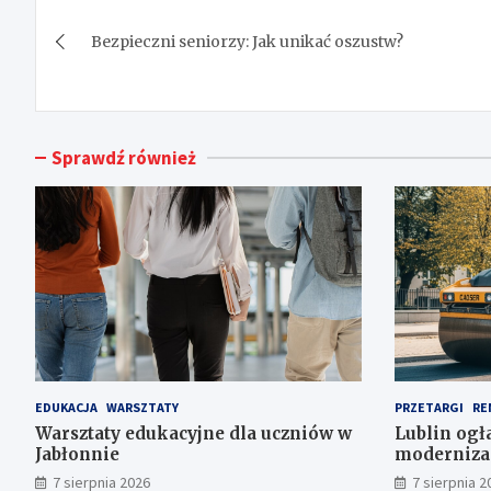
Nawigacja
Bezpieczni seniorzy: Jak unikać oszustw?
wpisu
Sprawdź również
EDUKACJA
WARSZTATY
PRZETARGI
RE
Warsztaty edukacyjne dla uczniów w
Lublin ogł
Jabłonnie
modernizac
inwestycje 
7 sierpnia 2026
7 sierpnia 2