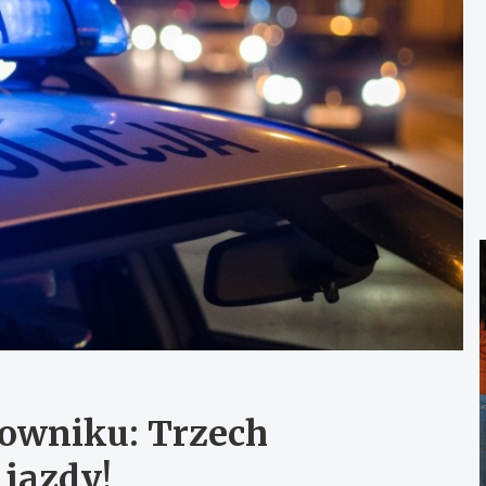
lowniku: Trzech
 jazdy!