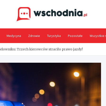
Wsc
Medycyna
Zdrowie
Turystyka
Pozostałe
Wszystkie 
lowniku: Trzech kierowców straciło prawo jazdy!