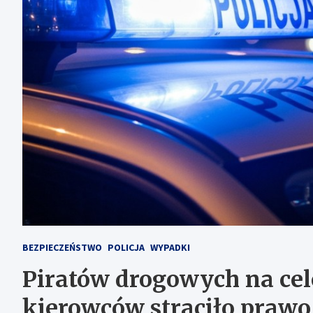
BEZPIECZEŃSTWO
POLICJA
WYPADKI
Piratów drogowych na ce
kierowców straciło prawo