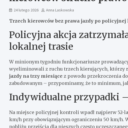
24 lutego 2026
Anna Laskowska
Trzech kierowców bez prawa jazdy po policyjnej 
Policyjna akcja zatrzymał
lokalnej trasie
W minionym tygodniu funkcjonariusze prowadzący 
wyeliminowali z ruchu trzech kierujących, którzy 
jazdy na trzy miesiące
z powodu przekroczenia dop
zabudowanym – przypominamy, że to minimum, jak
Indywidualne przypadki 
Na miejsce policyjnej kontroli wpadł najpierw 52-l
km/h przy obowiązującym ograniczeniu 50 km/h. War
pobliżu przejścia dla pieszych często uczęszczan