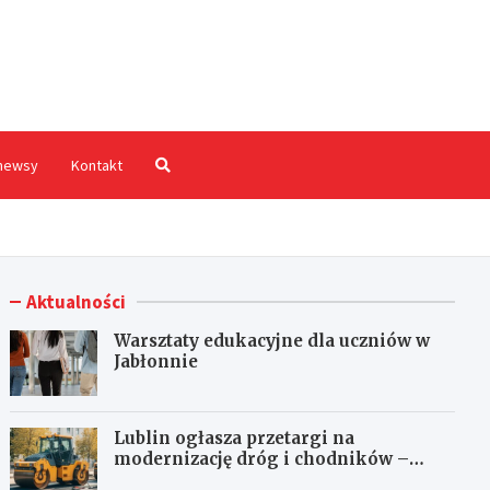
hodnia.pl
newsy
Kontakt
Aktualności
Warsztaty edukacyjne dla uczniów w
Jabłonnie
Lublin ogłasza przetargi na
modernizację dróg i chodników –
inwestycje czekają na oferty