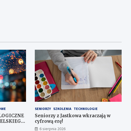
OWE
SENIORZY
SZKOLENIA
TECHNOLOGIE
LOGICZNE
Seniorzy z Jastkowa wkraczają w
ELSKIEGO
cyfrową erę!
6 sierpnia 2026