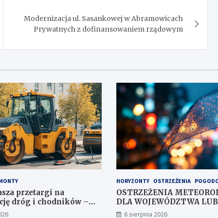
Modernizacja ul. Sasankowej w Abramowicach
Prywatnych z dofinansowaniem rządowym
MONTY
HORYZONTY
OSTRZEŻENIA
POGOD
asza przetargi na
OSTRZEŻENIA METEORO
ję dróg i chodników –
DLA WOJEWÓDZTWA LUB
czekają na oferty
NR 167
026
6 sierpnia 2026