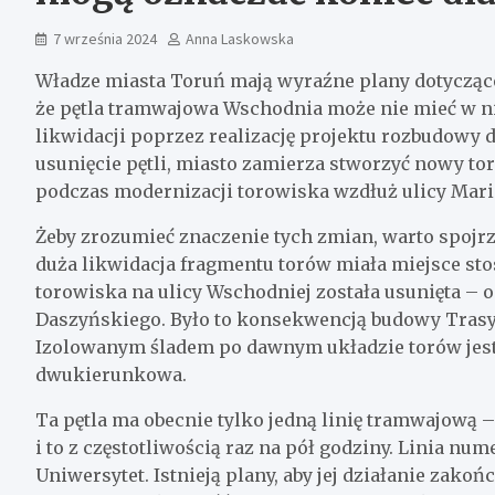
7 września 2024
Anna Laskowska
Władze miasta Toruń mają wyraźne plany dotyczące 
że pętla tramwajowa Wschodnia może nie mieć w ni
likwidacji poprzez realizację projektu rozbudowy
usunięcie pętli, miasto zamierza stworzyć nowy tor
podczas modernizacji torowiska wzdłuż ulicy Mari
Żeby zrozumieć znaczenie tych zmian, warto spojrze
duża likwidacja fragmentu torów miała miejsce st
torowiska na ulicy Wschodniej została usunięta – 
Daszyńskiego. Było to konsekwencją budowy Trasy
Izolowanym śladem po dawnym układzie torów jest 
dwukierunkowa.
Ta pętla ma obecnie tylko jedną linię tramwajową 
i to z częstotliwością raz na pół godziny. Linia n
Uniwersytet. Istnieją plany, aby jej działanie zak