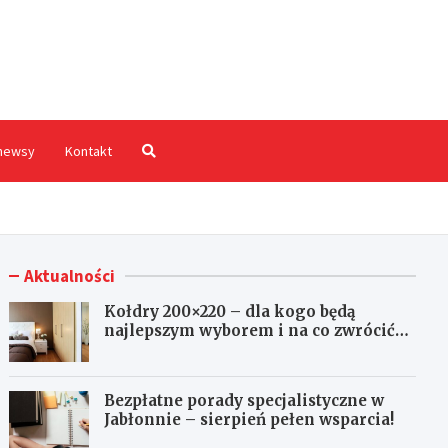
hodnia.pl
newsy
Kontakt
Aktualności
Kołdry 200×220 – dla kogo będą
najlepszym wyborem i na co zwrócić
uwagę przed zakupem?
Bezpłatne porady specjalistyczne w
Jabłonnie – sierpień pełen wsparcia!