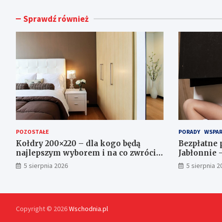
Sprawdź również
POZOSTAŁE
PORADY
WSPAR
Kołdry 200×220 – dla kogo będą
Bezpłatne 
najlepszym wyborem i na co zwrócić
Jabłonnie 
uwagę przed zakupem?
5 sierpnia 2026
5 sierpnia 2
Copyright © 2026
Wschodnia.pl