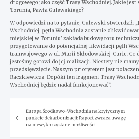
drogowego jako część Trasy Wschodniej. Jakie jest
Torunia, Pawła Gulewskiego?
W odpowiedzi na to pytanie, Gulewski stwierdził: „
Wschodniej, pętla Wschodnia zostanie zlikwidowan
miejskiej w Toruniu’ zakłada budowę toru techniczn
przygotowanie do potencjalnej likwidacji pętli W
tramwajowego w ul. Marii Skłodowskiej-Curie. Co
jesteśmy gotowi do jej realizacji. Niestety nie m
przedsięwzięcie. Naszym priorytetem jest połącze
Raczkiewicza. Dopóki ten fragment Trasy Wschodni
Wschodniej będzie nadal funkcjonować”.
Nawigacja
Europa Środkowo-Wschodnia na krytycznym
wpisu
punkcie dekarbonizacji: Raport zwraca uwagę
na niewykorzystane możliwości