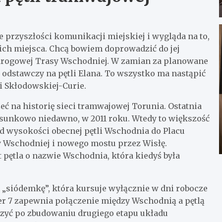
przyszłości komunikacji miejskiej i wygląda na to,
ch miejsca. Chcą bowiem doprowadzić do jej
 drogowej Trasy Wschodniej. W zamian za planowane
 odstawczy na pętli Elana. To wszystko ma nastąpić
i Skłodowskiej-Curie.
ć na historię sieci tramwajowej Torunia. Ostatnia
osunkowo niedawno, w 2011 roku. Wtedy to większość
od wysokości obecnej pętli Wschodnia do Placu
 Wschodniej i nowego mostu przez Wisłę.
pętla o nazwie Wschodnia, która kiedyś była
– „siódemkę”, która kursuje wyłącznie w dni robocze
umer 7 zapewnia połączenie między Wschodnią a pętlą
ończyć po zbudowaniu drugiego etapu układu