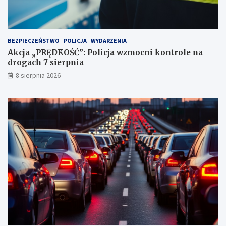
u
n
k
t
BEZPIECZEŃSTWO
POLICJA
WYDARZENIA
a
Akcja „PRĘDKOŚĆ”: Policja wzmocni kontrole na
c
drogach 7 sierpnia
h
k
8 sierpnia 2026
a
r
n
y
c
h