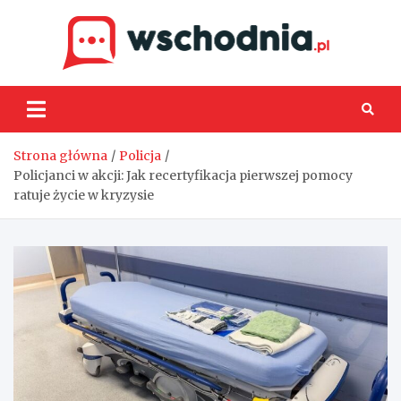
Skip
to
content
Wsch
Strona główna
Policja
Policjanci w akcji: Jak recertyfikacja pierwszej pomocy
ratuje życie w kryzysie