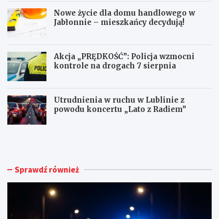
Nowe życie dla domu handlowego w
Jabłonnie – mieszkańcy decydują!
Akcja „PRĘDKOŚĆ”: Policja wzmocni
kontrole na drogach 7 sierpnia
Utrudnienia w ruchu w Lublinie z
powodu koncertu „Lato z Radiem”
M
N
ł
o
o
w
d
e
y
ż
Sprawdź również
k
y
i
c
e
i
r
e
o
d
w
l