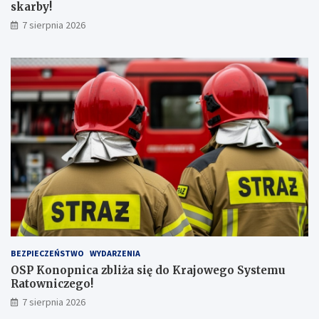
z
r
skarby!
n
b
7 sierpnia 2026
a
y
j
!
w
y
ż
s
z
ą
l
i
c
z
b
ą
p
a
s
BEZPIECZEŃSTWO
WYDARZENIA
a
OSP Konopnica zbliża się do Krajowego Systemu
ż
Ratowniczego!
e
r
7 sierpnia 2026
ó