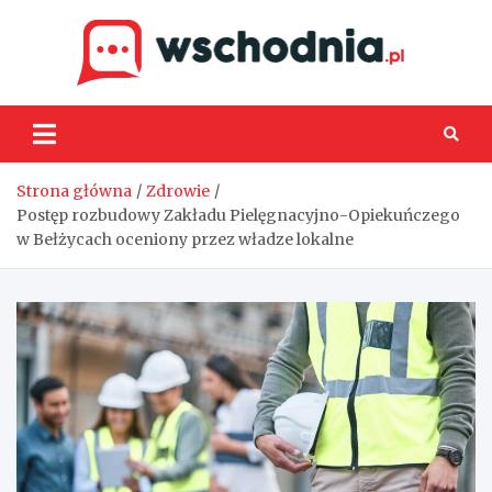
Skip
to
content
Wsch
Strona główna
Zdrowie
Postęp rozbudowy Zakładu Pielęgnacyjno-Opiekuńczego
w Bełżycach oceniony przez władze lokalne