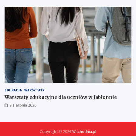
w
!
EDUKACJA
WARSZTATY
Warsztaty edukacyjne dla uczniów w Jabłonnie
7 sierpnia 2026
Copyright © 2026
Wschodnia.pl