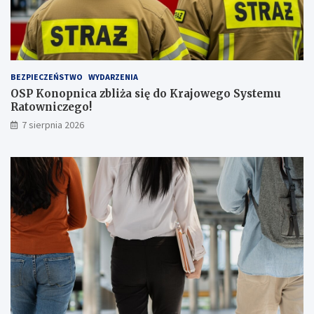
z
b
ą
p
a
s
BEZPIECZEŃSTWO
WYDARZENIA
a
OSP Konopnica zbliża się do Krajowego Systemu
ż
Ratowniczego!
e
r
7 sierpnia 2026
ó
w
!