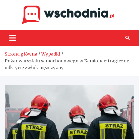
Skip
to
content
Wsch
Strona główna
Wypadki
Pożar warsztatu samochodowego w Kamionce: tragiczne
odkrycie zwłok mężczyzny