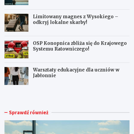
pasażerów!
Limitowany magnes z Wysokiego –
odkryj lokalne skarby!
OSP Konopnica zbliża się do Krajowego
Systemu Ratowniczego!
Warsztaty edukacyjne dla uczniów w
Jabłonnie
L
L
u
i
b
m
l
i
i
t
Sprawdź również
n
o
A
w
i
a
r
n