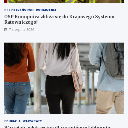
a
s
BEZPIECZEŃSTWO
WYDARZENIA
a
OSP Konopnica zbliża się do Krajowego Systemu
ż
Ratowniczego!
e
r
7 sierpnia 2026
ó
w
!
EDUKACJA
WARSZTATY
Warsztaty edukacyjne dla uczniów w Jabłonnie