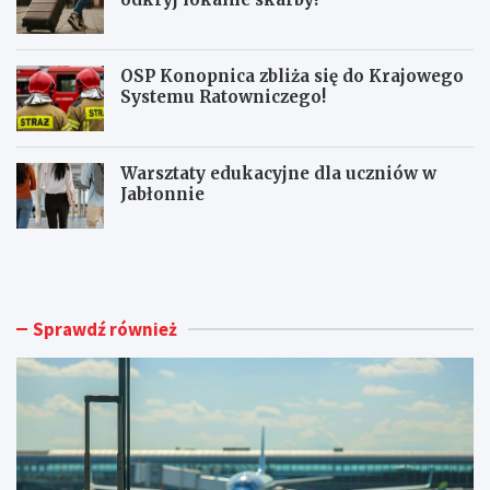
OSP Konopnica zbliża się do Krajowego
Systemu Ratowniczego!
Warsztaty edukacyjne dla uczniów w
Jabłonnie
L
L
u
i
b
m
l
i
i
t
Sprawdź również
n
o
A
w
i
a
r
n
p
y
o
m
r
a
t
g