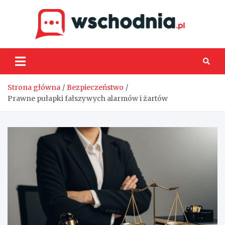
Skip
to
content
Wsch
Strona główna
Bezpieczeństwo
Prawne pułapki fałszywych alarmów i żartów