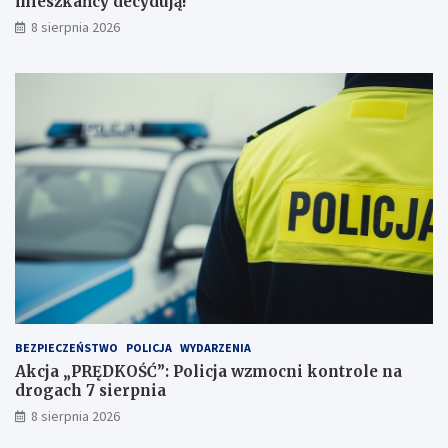
mieszkańcy decydują!
h
k
8 sierpnia 2026
a
r
n
y
c
h
BEZPIECZEŃSTWO
POLICJA
WYDARZENIA
Akcja „PRĘDKOŚĆ”: Policja wzmocni kontrole na
drogach 7 sierpnia
8 sierpnia 2026