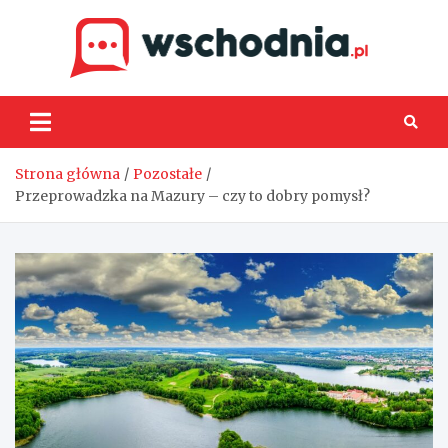
Skip
to
content
Wsch
Strona główna
Pozostałe
Przeprowadzka na Mazury – czy to dobry pomysł?