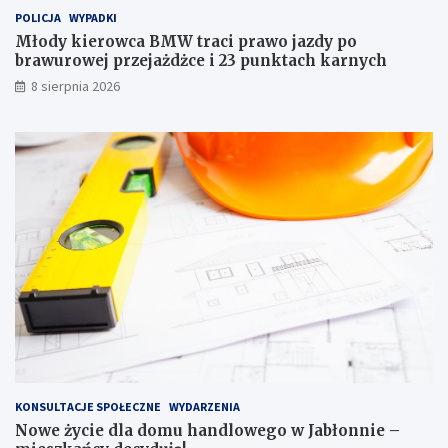
j
e
POLICJA
WYPADKI
r
j
Młody kierowca BMW traci prawo jazdy po
o
p
brawurowej przejażdżce i 23 punktach karnych
d
r
8 sierpnia 2026
z
z
i
e
n
j
y
a
!
ż
d
ż
c
e
i
2
3
p
u
n
k
t
KONSULTACJE SPOŁECZNE
WYDARZENIA
a
Nowe życie dla domu handlowego w Jabłonnie –
c