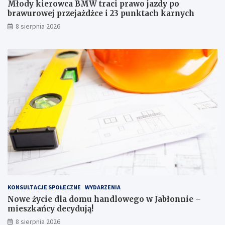
r
w
Młody kierowca BMW traci prawo jazdy po
a
e
brawurowej przejażdżce i 23 punktach karnych
w
g
8 sierpnia 2026
o
o
j
w
a
J
z
a
d
b
y
ł
p
o
o
n
b
n
r
i
a
e
w
–
u
m
r
i
o
e
w
s
e
z
KONSULTACJE SPOŁECZNE
WYDARZENIA
j
k
Nowe życie dla domu handlowego w Jabłonnie –
p
a
mieszkańcy decydują!
r
ń
8 sierpnia 2026
z
c