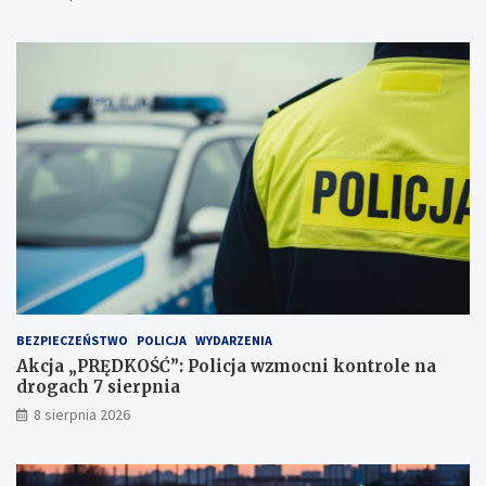
e
y
j
d
a
e
ż
c
d
y
ż
d
c
u
e
j
i
ą
2
!
3
p
u
n
k
t
BEZPIECZEŃSTWO
POLICJA
WYDARZENIA
a
Akcja „PRĘDKOŚĆ”: Policja wzmocni kontrole na
c
drogach 7 sierpnia
h
k
8 sierpnia 2026
a
r
n