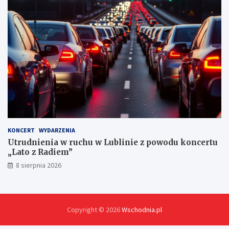
y
c
h
KONCERT
WYDARZENIA
Utrudnienia w ruchu w Lublinie z powodu koncertu
„Lato z Radiem”
8 sierpnia 2026
Copyright © 2026
Wschodnia.pl