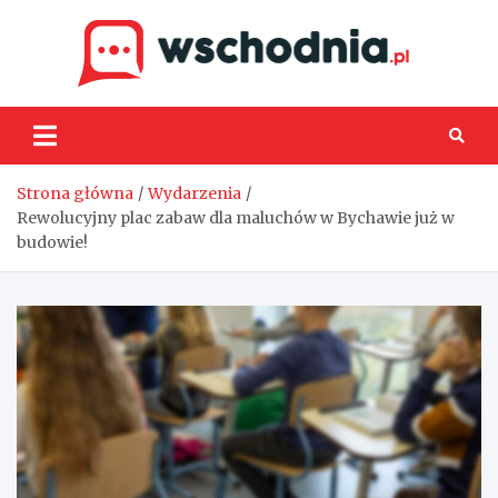
Skip
to
content
Wsch
Strona główna
Wydarzenia
Rewolucyjny plac zabaw dla maluchów w Bychawie już w
budowie!