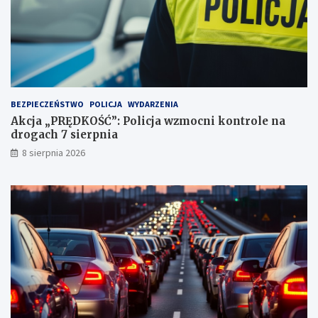
i
ą
2
!
3
p
u
n
k
t
BEZPIECZEŃSTWO
POLICJA
WYDARZENIA
a
Akcja „PRĘDKOŚĆ”: Policja wzmocni kontrole na
c
drogach 7 sierpnia
h
k
8 sierpnia 2026
a
r
n
y
c
h