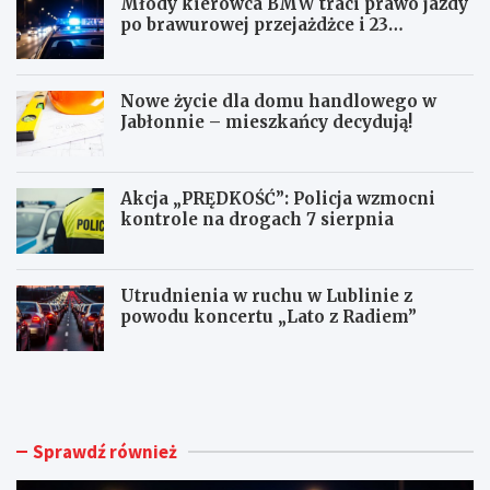
Młody kierowca BMW traci prawo jazdy
po brawurowej przejażdżce i 23
punktach karnych
Nowe życie dla domu handlowego w
Jabłonnie – mieszkańcy decydują!
Akcja „PRĘDKOŚĆ”: Policja wzmocni
kontrole na drogach 7 sierpnia
Utrudnienia w ruchu w Lublinie z
powodu koncertu „Lato z Radiem”
M
N
ł
o
o
w
d
e
y
ż
Sprawdź również
k
y
i
c