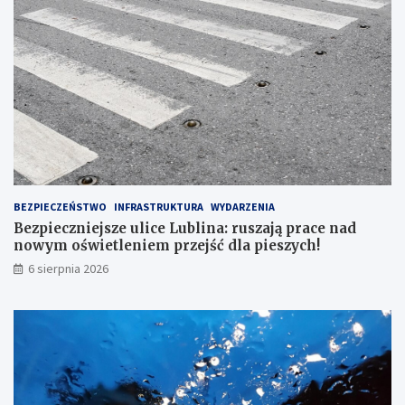
G
O
N
R
1
6
7
BEZPIECZEŃSTWO
INFRASTRUKTURA
WYDARZENIA
Bezpieczniejsze ulice Lublina: ruszają prace nad
nowym oświetleniem przejść dla pieszych!
6 sierpnia 2026