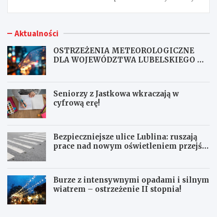
Aktualności
OSTRZEŻENIA METEOROLOGICZNE
DLA WOJEWÓDZTWA LUBELSKIEGO NR
167
Seniorzy z Jastkowa wkraczają w
cyfrową erę!
Bezpieczniejsze ulice Lublina: ruszają
prace nad nowym oświetleniem przejść
dla pieszych!
Burze z intensywnymi opadami i silnym
wiatrem – ostrzeżenie II stopnia!
O
S
S
e