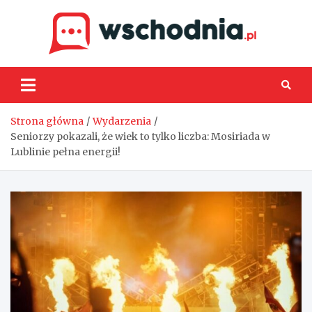
Skip
to
content
Wsch
Strona główna
Wydarzenia
Seniorzy pokazali, że wiek to tylko liczba: Mosiriada w
Lublinie pełna energii!