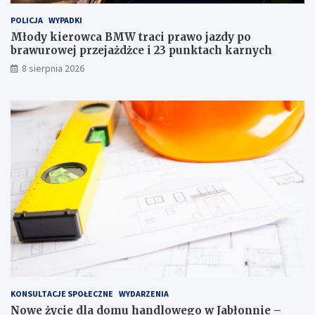
i
l
POLICJA
WYPADKI
p
o
r
w
Młody kierowca BMW traci prawo jazdy po
a
e
brawurowej przejażdżce i 23 punktach karnych
w
g
8 sierpnia 2026
o
o
j
w
a
J
z
a
d
b
y
ł
p
o
o
n
b
n
r
i
a
e
w
–
u
m
r
i
o
e
w
s
e
z
KONSULTACJE SPOŁECZNE
WYDARZENIA
j
k
Nowe życie dla domu handlowego w Jabłonnie –