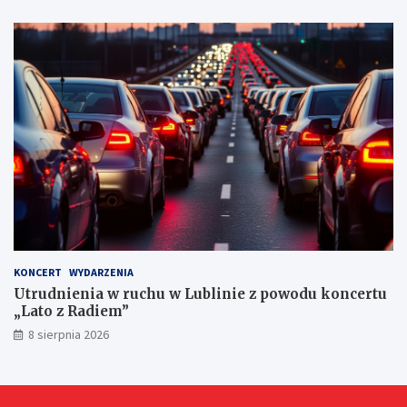
r
n
y
c
h
KONCERT
WYDARZENIA
Utrudnienia w ruchu w Lublinie z powodu koncertu
„Lato z Radiem”
8 sierpnia 2026