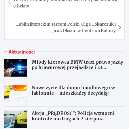
wpisu
Oświaty
Lublin literackim sercem Polski: Olga Tokarczuk i
prof. Olsson w Centrum Kultury
Aktualności
Młody kierowca BMW traci prawo jazdy
po brawurowej przejażdżce i 23
punktach karnych
Nowe życie dla domu handlowego w
Jabłonnie – mieszkańcy decydują!
Akcja „PRĘDKOŚĆ”: Policja wzmocni
kontrole na drogach 7 sierpnia