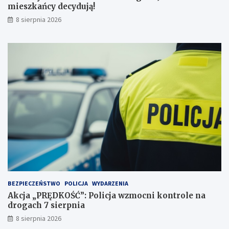
p
a
mieszkańcy decydują!
r
ń
8 sierpnia 2026
z
c
e
y
j
d
a
e
ż
c
d
y
ż
d
c
u
e
j
i
ą
2
!
3
p
u
n
k
t
BEZPIECZEŃSTWO
POLICJA
WYDARZENIA
a
Akcja „PRĘDKOŚĆ”: Policja wzmocni kontrole na
c
drogach 7 sierpnia
h
k
8 sierpnia 2026
a