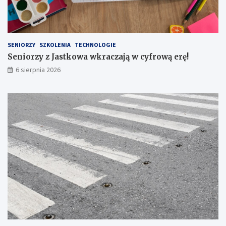
T
!
W
A
L
U
SENIORZY
SZKOLENIA
TECHNOLOGIE
B
Seniorzy z Jastkowa wkraczają w cyfrową erę!
E
6 sierpnia 2026
L
S
K
I
E
G
O
N
R
1
6
7