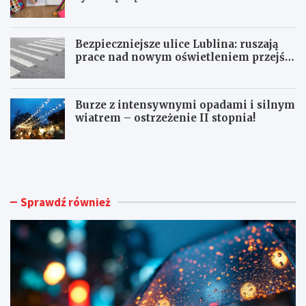
Bezpieczniejsze ulice Lublina: ruszają
prace nad nowym oświetleniem przejść
dla pieszych!
Burze z intensywnymi opadami i silnym
wiatrem – ostrzeżenie II stopnia!
O
S
S
e
T
n
R
i
Z
o
Sprawdź również
E
r
Ż
z
E
y
N
z
I
J
A
a
M
s
E
t