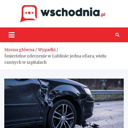
Skip
to
content
Wsch
Strona główna
Wypadki
Śmiertelne zderzenie w Lublinie: jedna ofiara, wielu
rannych w szpitalach