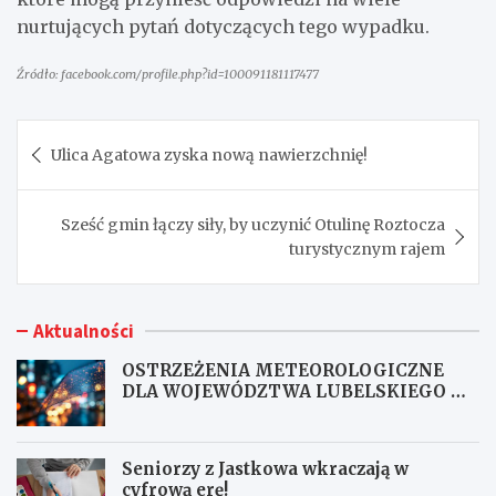
nurtujących pytań dotyczących tego wypadku.
Źródło: facebook.com/profile.php?id=100091181117477
Nawigacja
Ulica Agatowa zyska nową nawierzchnię!
wpisu
Sześć gmin łączy siły, by uczynić Otulinę Roztocza
turystycznym rajem
Aktualności
OSTRZEŻENIA METEOROLOGICZNE
DLA WOJEWÓDZTWA LUBELSKIEGO NR
167
Seniorzy z Jastkowa wkraczają w
cyfrową erę!