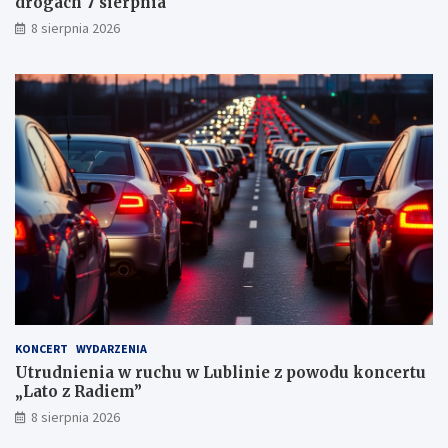
drogach 7 sierpnia
h
k
8 sierpnia 2026
a
r
n
y
c
h
KONCERT
WYDARZENIA
Utrudnienia w ruchu w Lublinie z powodu koncertu
„Lato z Radiem”
8 sierpnia 2026