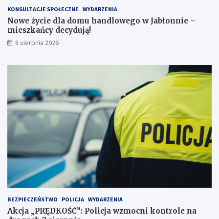
e
z
KONSULTACJE SPOŁECZNE
WYDARZENIA
j
k
Nowe życie dla domu handlowego w Jabłonnie –
p
a
mieszkańcy decydują!
r
ń
8 sierpnia 2026
z
c
e
y
j
d
a
e
ż
c
d
y
ż
d
c
u
e
j
i
ą
2
!
3
p
u
n
k
t
BEZPIECZEŃSTWO
POLICJA
WYDARZENIA
a
Akcja „PRĘDKOŚĆ”: Policja wzmocni kontrole na
c