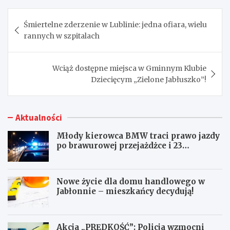
Nawigacja
Śmiertelne zderzenie w Lublinie: jedna ofiara, wielu
wpisu
rannych w szpitalach
Wciąż dostępne miejsca w Gminnym Klubie
Dziecięcym „Zielone Jabłuszko”!
Aktualności
Młody kierowca BMW traci prawo jazdy
po brawurowej przejażdżce i 23
punktach karnych
Nowe życie dla domu handlowego w
Jabłonnie – mieszkańcy decydują!
Akcja „PRĘDKOŚĆ”: Policja wzmocni