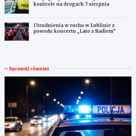
kontrole na drogach 7 sierpnia
Utrudnienia w ruchu w Lublinie z
powodu koncertu „Lato z Radiem”
M
N
ł
o
o
w
d
e
y
ż
Sprawdź również
k
y
i
c
e
i
r
e
o
d
w
l
c
a
a
d
B
o
M
m
W
u
t
h