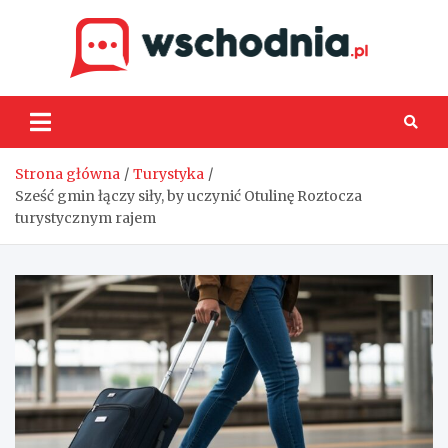
Skip
to
content
Wsch
Strona główna
Turystyka
Sześć gmin łączy siły, by uczynić Otulinę Roztocza
turystycznym rajem