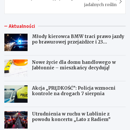
jadalnych roślin
Aktualności
Młody kierowca BMW traci prawo jazdy
po brawurowej przejażdżce i 23
punktach karnych
Nowe życie dla domu handlowego w
Jabłonnie – mieszkańcy decydują!
Akcja „PRĘDKOŚĆ”: Policja wzmocni
kontrole na drogach 7 sierpnia
Utrudnienia w ruchu w Lublinie z
powodu koncertu „Lato z Radiem”
M
N