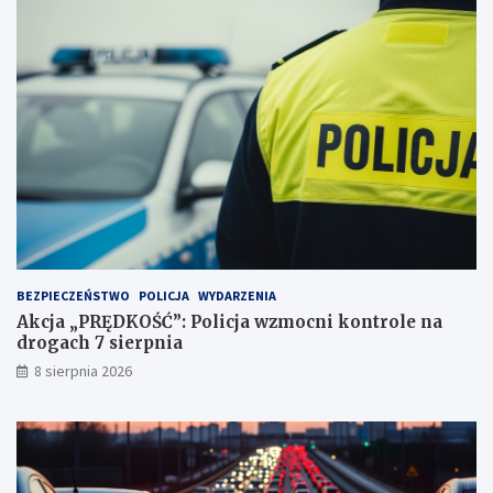
a
e
ż
c
d
y
ż
d
c
u
e
j
i
ą
2
!
3
p
u
n
k
t
BEZPIECZEŃSTWO
POLICJA
WYDARZENIA
a
Akcja „PRĘDKOŚĆ”: Policja wzmocni kontrole na
c
drogach 7 sierpnia
h
k
8 sierpnia 2026
a
r
n
y
c
h