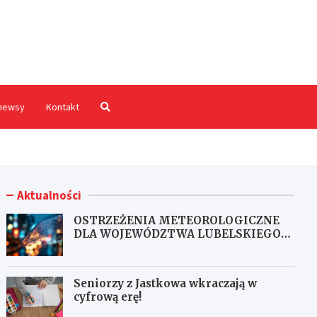
hodnia.pl
newsy
Kontakt
Aktualności
OSTRZEŻENIA METEOROLOGICZNE
DLA WOJEWÓDZTWA LUBELSKIEGO
NR 167
Seniorzy z Jastkowa wkraczają w
cyfrową erę!