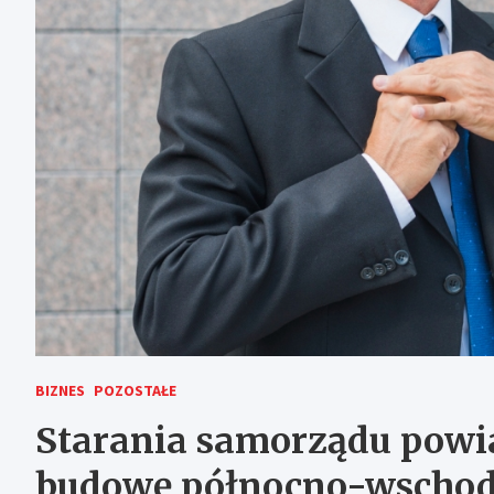
BIZNES
POZOSTAŁE
Starania samorządu powi
budowę północno-wschod