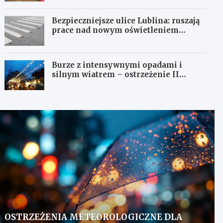
Bezpieczniejsze ulice Lublina: ruszają
prace nad nowym oświetleniem
przejść dla pieszych!
Burze z intensywnymi opadami i
silnym wiatrem – ostrzeżenie II
stopnia!
OSTRZEŻENIA METEOROLOGICZNE DLA