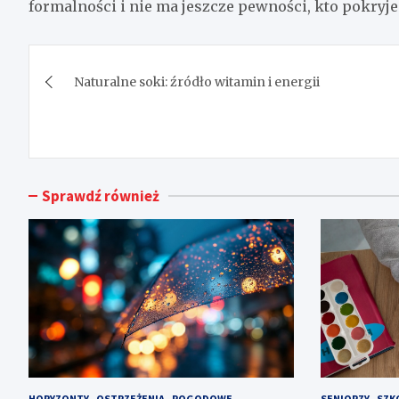
formalności i nie ma jeszcze pewności, kto pokryje
Nawigacja
Naturalne soki: źródło witamin i energii
wpisu
Sprawdź również
HORYZONTY
OSTRZEŻENIA
POGODOWE
SENIORZY
SZK