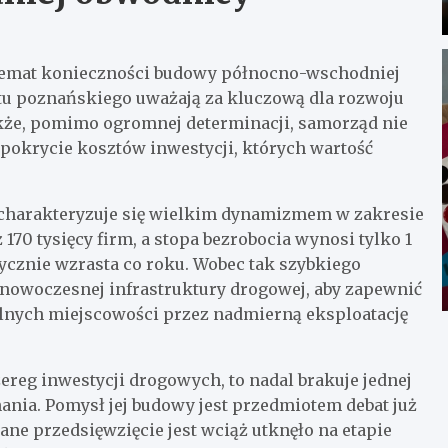
a temat konieczności budowy północno-wschodniej
u poznańskiego uważają za kluczową dla rozwoju
akże, pomimo ogromnej determinacji, samorząd nie
pokrycie kosztów inwestycji, których wartość
 charakteryzuje się wielkim dynamizmem w zakresie
170 tysięcy firm, a stopa bezrobocia wynosi tylko 1
cznie wzrasta co roku. Wobec tak szybkiego
a nowoczesnej infrastruktury drogowej, aby zapewnić
alnych miejscowości przez nadmierną eksploatację
zereg inwestycji drogowych, to nadal brakuje jednej
nia. Pomysł jej budowy jest przedmiotem debat już
ne przedsięwzięcie jest wciąż utknęło na etapie