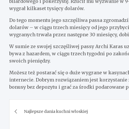
bilardowego i pokerzystę. Rzucił mu wyzwanie w 9
wygrał kilkaset tysięcy dolarów.
Do tego momentu jego szczęśliwa passa zgromadzi
dolarów – w ciągu trzech miesięcy od jego przybyc
wygranych trwała przez następne 30 miesięcy, dobi
W sumie ze swojej szczęśliwej passy Archi Karas u
bywa z hazardem, w ciągu trzech tygodni po zakońc
swoich pieniędzy.
Możesz też postarać się o duże wygrane w kasynach 
internecie. Dobrym rozwiązaniem jest korzystanie
bonusy bez depozytu i grać za środki podarowane p
Nawigacja
Najlepsze dania kuchni włoskiej
wpisu