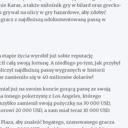
chie Karas, a także miłośnik gry w bilard oraz grecko-
 grywał na ulicy w gry hazardowe, aby zdobyć
ko gracz z najdłuższą udokumentowaną passą w
etapie życia wyrobił już sobie reputację
ił całą swoją fortunę. A niedługo po tym, jak przybył
aliczył najdłuższą passę wygranych w historii
ów zamieniło się w 40 milionów dolarów!
 miał już na swoim koncie gorącą passę ze swoją
a innego pokerzystę z Los Angeles, którego
 szybko zamienił swoją pożyczkę na 30 000 USD,
rowi 20 000 USD, a sam miał teraz 10 000 USD.
e Plaza, aby znaleźć bogatego, szanowanego gracza