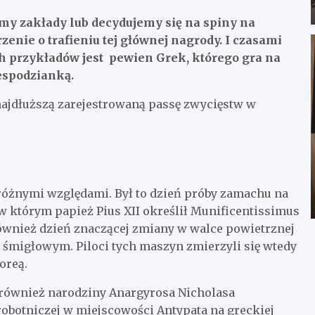
my zakłady lub decydujemy się na spiny na
nie o trafieniu tej głównej nagrody. I czasami
ych przykładów jest pewien Grek, którego gra na
espodzianką.
 najdłuższą zarejestrowaną passę zwycięstw w
 różnymi względami. Był to dzień próby zamachu na
w którym papież Pius XII określił Munificentissimus
ównież dzień znaczącej zmiany w walce powietrznej
śmigłowym. Piloci tych maszyn zmierzyli się wtedy
oreą.
ł również narodziny Anargyrosa Nicholasa
robotniczej w miejscowości Antypata na greckiej