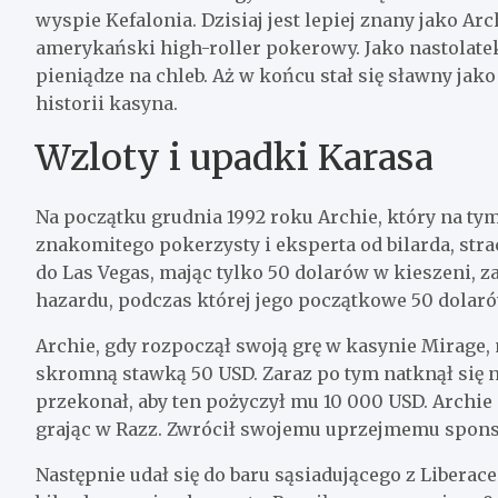
wyspie Kefalonia. Dzisiaj jest lepiej znany jako Ar
amerykański high-roller pokerowy. Jako nastolatek
pieniądze na chleb. Aż w końcu stał się sławny ja
historii kasyna.
Wzloty i upadki Karasa
Na początku grudnia 1992 roku Archie, który na tym 
znakomitego pokerzysty i eksperta od bilarda, strac
do Las Vegas, mając tylko 50 dolarów w kieszeni, z
hazardu, podczas której jego początkowe 50 dolar
Archie, gdy rozpoczął swoją grę w kasynie Mirage,
skromną stawką 50 USD. Zaraz po tym natknął się n
przekonał, aby ten pożyczył mu 10 000 USD. Archie
grając w Razz. Zwrócił swojemu uprzejmemu sponso
Następnie udał się do baru sąsiadującego z Liberac