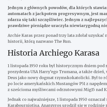
Jednym z głównych powodów, dla których stawia
automatach z jackpotem progresywnym, jest marze
zdarza się taki szczęśliwiec. Jednym z najlepsz
prawdziwe pieniądze uraczyła niewiarygodną ni
Archie Karas przez ponad trzy lata zdołał uzyskać
historii, którą nazwano The Run.
Historia Archiego Karasa
1 listopada 1950 roku był historycznym dniem pod
prezydenta USA Harry’ego Trumana, a także dzień, 
Deus jako nowy dogmat rzymskokatolicki. Był to r
po locie amerykańskich Mustangów P51 z napędem 
z sześcioma myśliwcami odrzutowymi Mig15 nad K
Jednak co najważniejsze, 1 listopada 1950 oznacza
Karabourniotisa. Anargyros urodził się w rodzinie 