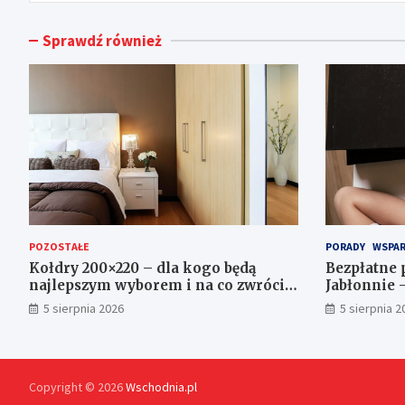
Sprawdź również
POZOSTAŁE
PORADY
WSPAR
Kołdry 200×220 – dla kogo będą
Bezpłatne 
najlepszym wyborem i na co zwrócić
Jabłonnie 
uwagę przed zakupem?
5 sierpnia 2026
5 sierpnia 2
Copyright © 2026
Wschodnia.pl