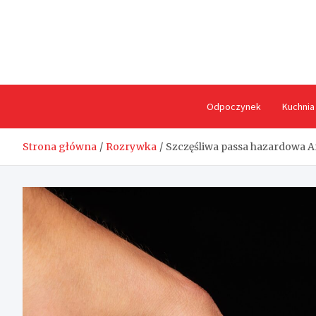
Skip
to
content
Odpoczynek
Kuchnia
Strona główna
Rozrywka
Szczęśliwa passa hazardowa A