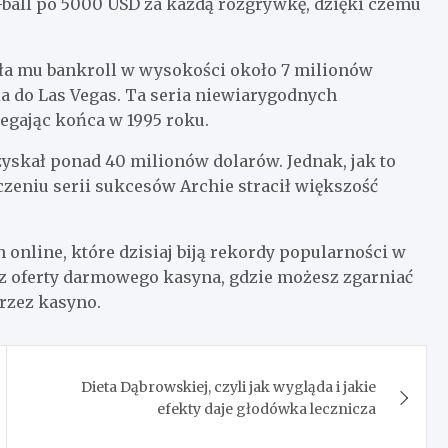
-ball po 5000 USD za każdą rozgrywkę, dzięki czemu
ła mu bankroll w wysokości około 7 milionów
ia do Las Vegas. Ta seria niewiarygodnych
egając końca w 1995 roku.
zyskał ponad 40 milionów dolarów. Jednak, jak to
zeniu serii sukcesów Archie stracił większość
online, które dzisiaj biją rekordy popularności w
 z oferty darmowego kasyna, gdzie możesz zgarniać
rzez kasyno.
Dieta Dąbrowskiej, czyli jak wygląda i jakie
efekty daje głodówka lecznicza