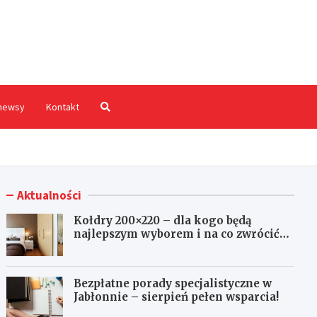
hodnia.pl
newsy
Kontakt
Aktualności
Kołdry 200×220 – dla kogo będą
najlepszym wyborem i na co zwrócić
uwagę przed zakupem?
Bezpłatne porady specjalistyczne w
Jabłonnie – sierpień pełen wsparcia!