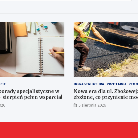
CIE
INFRASTRUKTURA
PRZETARGI
REMO
porady specjalistyczne w
Nowa era dla ul. Zbożowej:
– sierpień pełen wsparcia!
złożone, co przyniesie mo
026
5 sierpnia 2026