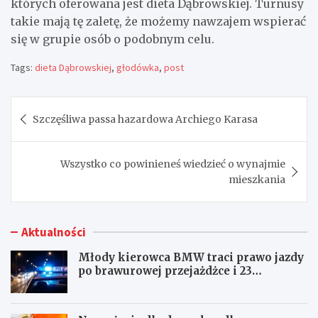
których oferowana jest dieta Dąbrowskiej. Turnusy
takie mają tę zaletę, że możemy nawzajem wspierać
się w grupie osób o podobnym celu.
Tags:
dieta Dąbrowskiej
,
głodówka
,
post
Nawigacja
Szczęśliwa passa hazardowa Archiego Karasa
wpisu
Wszystko co powinieneś wiedzieć o wynajmie
mieszkania
Aktualności
Młody kierowca BMW traci prawo jazdy
po brawurowej przejażdżce i 23
punktach karnych