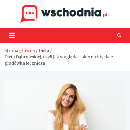
Skip
to
content
Wsch
Strona główna
Dieta
Dieta Dąbrowskiej, czyli jak wygląda i jakie efekty daje
głodówka lecznicza