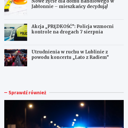
Nowe życie dla domu handlowego w
Jabłonnie – mieszkańcy decydują!
Akcja „PRĘDKOŚĆ”: Policja wzmocni
kontrole na drogach 7 sierpnia
Utrudnienia w ruchu w Lublinie z
powodu koncertu „Lato z Radiem”
M
N
ł
o
o
w
d
e
y
ż
Sprawdź również
k
y
i
c
e
i
r
e
o
d
w
l
c
a