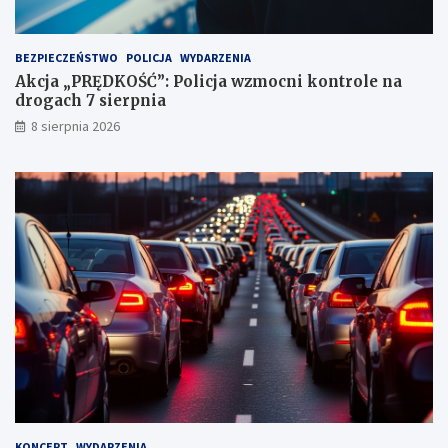
n
k
t
BEZPIECZEŃSTWO
POLICJA
WYDARZENIA
a
Akcja „PRĘDKOŚĆ”: Policja wzmocni kontrole na
c
drogach 7 sierpnia
h
k
8 sierpnia 2026
a
r
n
y
c
h
KONCERT
WYDARZENIA