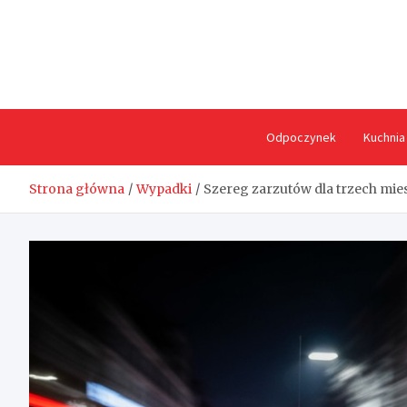
Skip
to
content
Odpoczynek
Kuchnia
Strona główna
Wypadki
Szereg zarzutów dla trzech mi