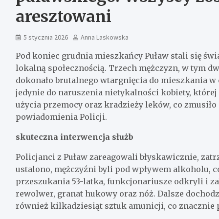
aresztowani
5 stycznia 2026
Anna Laskowska
Pod koniec grudnia mieszkańcy Puław stali się św
lokalną społecznością. Trzech mężczyzn, w tym dwó
dokonało brutalnego wtargnięcia do mieszkania w c
jedynie do naruszenia nietykalności kobiety, które
użycia przemocy oraz kradzieży leków, co zmusi
powiadomienia Policji.
skuteczna interwencja służb
Policjanci z Puław zareagowali błyskawicznie, zat
ustalono, mężczyźni byli pod wpływem alkoholu, c
przeszukania 53-latka, funkcjonariusze odkryli i z
rewolwer, granat hukowy oraz nóż. Dalsze dochodze
również kilkadziesiąt sztuk amunicji, co znacznie 