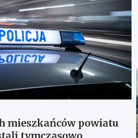
ech mieszkańców powiatu
stali tymczasowo