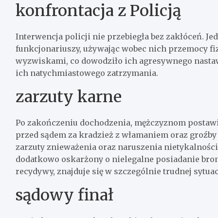
konfrontacja z Policją
Interwencja policji nie przebiegła bez zakłóceń. J
funkcjonariuszy, używając wobec nich przemocy fiz
wyzwiskami, co dowodziło ich agresywnego nasta
ich natychmiastowego zatrzymania.
zarzuty karne
Po zakończeniu dochodzenia, mężczyznom postawi
przed sądem za kradzież z włamaniem oraz groźby k
zarzuty znieważenia oraz naruszenia nietykalności f
dodatkowo oskarżony o nielegalne posiadanie broni
recydywy, znajduje się w szczególnie trudnej sytuac
sądowy finał