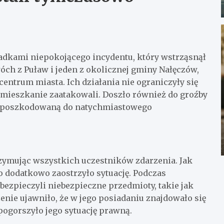
iadkami niepokojącego incydentu, który wstrząsnął
ch z Puław i jeden z okolicznej gminy Nałęczów,
entrum miasta. Ich działania nie ograniczyły się
j mieszkanie zaatakowali. Doszło również do groźby
ło poszkodowaną do natychmiastowego
rzymując wszystkich uczestników zdarzenia. Jak
o dodatkowo zaostrzyło sytuację. Podczas
abezpieczyli niebezpieczne przedmioty, takie jak
nie ujawniło, że w jego posiadaniu znajdowało się
pogorszyło jego sytuację prawną.