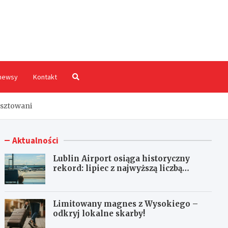
hodnia.pl
newsy
Kontakt
esztowani
Aktualności
Lublin Airport osiąga historyczny
rekord: lipiec z najwyższą liczbą
pasażerów!
Limitowany magnes z Wysokiego –
odkryj lokalne skarby!