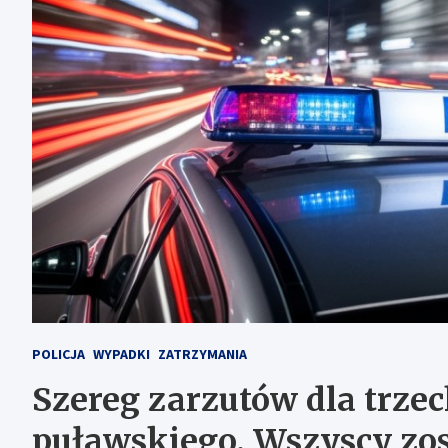
POLICJA
WYPADKI
ZATRZYMANIA
Szereg zarzutów dla trz
puławskiego. Wszyscy zo