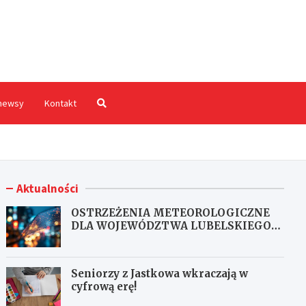
hodnia.pl
newsy
Kontakt
Aktualności
OSTRZEŻENIA METEOROLOGICZNE
DLA WOJEWÓDZTWA LUBELSKIEGO
NR 167
Seniorzy z Jastkowa wkraczają w
cyfrową erę!