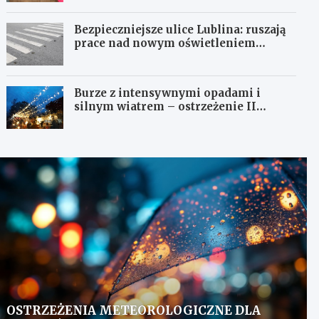
Bezpieczniejsze ulice Lublina: ruszają
prace nad nowym oświetleniem
przejść dla pieszych!
Burze z intensywnymi opadami i
silnym wiatrem – ostrzeżenie II
stopnia!
OSTRZEŻENIA METEOROLOGICZNE DLA