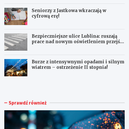
Seniorzy z Jastkowa wkraczają w
cyfrową erę!
Bezpieczniejsze ulice Lublina: ruszają
prace nad nowym oświetleniem przejść
dla pieszych!
Burze z intensywnymi opadami i silnym
wiatrem – ostrzeżenie II stopnia!
O
S
S
e
T
n
R
i
Z
o
Sprawdź również
E
r
Ż
z
E
y
N
z
I
J