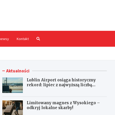
hodnia.pl
newsy
Kontakt
Aktualności
Lublin Airport osiąga historyczny
rekord: lipiec z najwyższą liczbą
pasażerów!
Limitowany magnes z Wysokiego –
odkryj lokalne skarby!