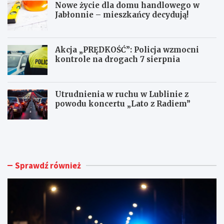
Nowe życie dla domu handlowego w
Jabłonnie – mieszkańcy decydują!
Akcja „PRĘDKOŚĆ”: Policja wzmocni
kontrole na drogach 7 sierpnia
Utrudnienia w ruchu w Lublinie z
powodu koncertu „Lato z Radiem”
M
N
ł
o
o
w
d
e
y
ż
Sprawdź również
k
y
i
c
e
i
r
e
o
d
w
l
c
a