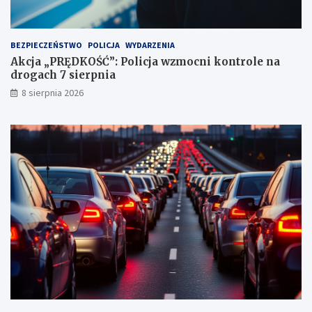
n
k
t
BEZPIECZEŃSTWO
POLICJA
WYDARZENIA
a
Akcja „PRĘDKOŚĆ”: Policja wzmocni kontrole na
c
drogach 7 sierpnia
h
k
8 sierpnia 2026
a
r
n
y
c
h