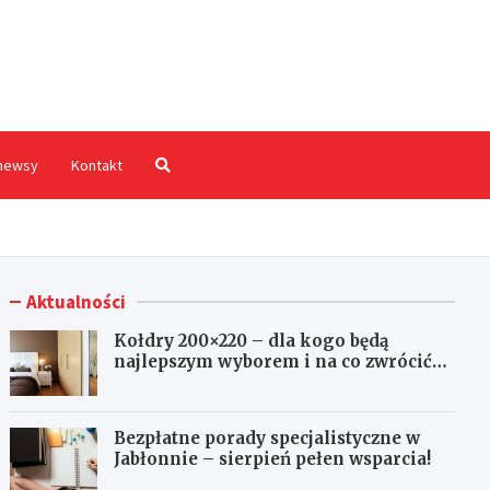
hodnia.pl
newsy
Kontakt
Aktualności
Kołdry 200×220 – dla kogo będą
najlepszym wyborem i na co zwrócić
uwagę przed zakupem?
Bezpłatne porady specjalistyczne w
Jabłonnie – sierpień pełen wsparcia!