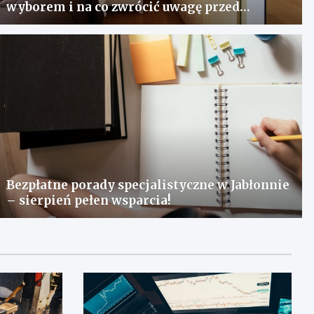
wyborem i na co zwrócić uwagę przed
zakupem?
Bezpłatne porady specjalistyczne w Jabłonnie
– sierpień pełen wsparcia!