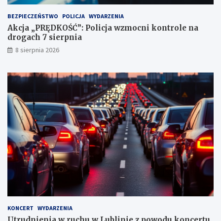
k
t
BEZPIECZEŃSTWO
POLICJA
WYDARZENIA
a
Akcja „PRĘDKOŚĆ”: Policja wzmocni kontrole na
c
drogach 7 sierpnia
h
k
8 sierpnia 2026
a
r
n
y
c
h
KONCERT
WYDARZENIA
Utrudnienia w ruchu w Lublinie z powodu koncertu