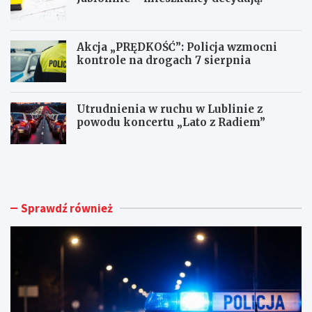
Akcja „PRĘDKOŚĆ”: Policja wzmocni
kontrole na drogach 7 sierpnia
Utrudnienia w ruchu w Lublinie z
powodu koncertu „Lato z Radiem”
M
N
ł
o
o
w
d
e
y
ż
Sprawdź również
k
y
i
c
e
i
r
e
o
d
w
l
c
a
a
d