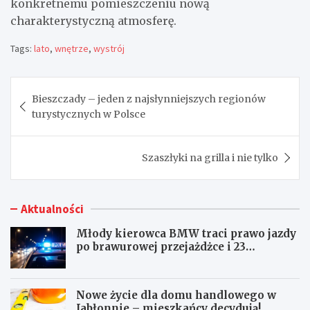
konkretnemu pomieszczeniu nową
charakterystyczną atmosferę.
Tags:
lato
,
wnętrze
,
wystrój
Nawigacja
Bieszczady – jeden z najsłynniejszych regionów
wpisu
turystycznych w Polsce
Szaszłyki na grilla i nie tylko
Aktualności
Młody kierowca BMW traci prawo jazdy
po brawurowej przejażdżce i 23
punktach karnych
Nowe życie dla domu handlowego w
Jabłonnie – mieszkańcy decydują!