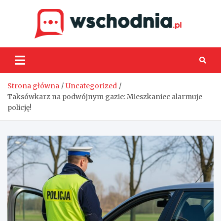
Skip
to
content
Wsch
Strona główna
Uncategorized
Taksówkarz na podwójnym gazie: Mieszkaniec alarmuje
policję!