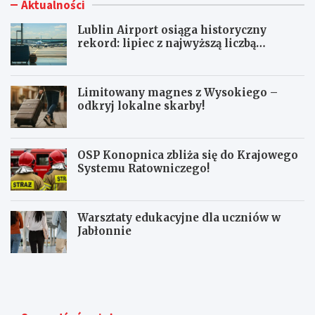
Aktualności
Lublin Airport osiąga historyczny
rekord: lipiec z najwyższą liczbą
pasażerów!
Limitowany magnes z Wysokiego –
odkryj lokalne skarby!
OSP Konopnica zbliża się do Krajowego
Systemu Ratowniczego!
Warsztaty edukacyjne dla uczniów w
Jabłonnie
L
L
u
i
b
m
l
i
i
t