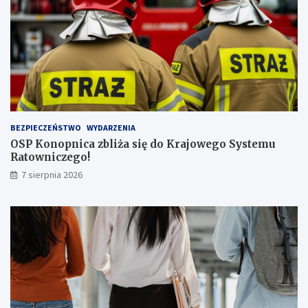
ą
l
i
c
z
b
ą
p
a
s
BEZPIECZEŃSTWO
WYDARZENIA
a
OSP Konopnica zbliża się do Krajowego Systemu
ż
Ratowniczego!
e
r
7 sierpnia 2026
ó
w
!