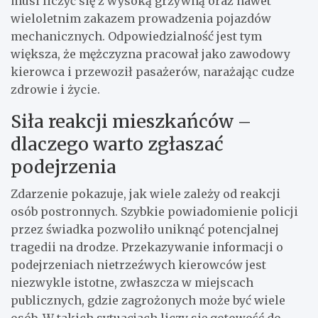
musi liczyć się z wysoką grzywną oraz nawet
wieloletnim zakazem prowadzenia pojazdów
mechanicznych. Odpowiedzialność jest tym
większa, że mężczyzna pracował jako zawodowy
kierowca i przewoził pasażerów, narażając cudze
zdrowie i życie.
Siła reakcji mieszkańców –
dlaczego warto zgłaszać
podejrzenia
Zdarzenie pokazuje, jak wiele zależy od reakcji
osób postronnych. Szybkie powiadomienie policji
przez świadka pozwoliło uniknąć potencjalnej
tragedii na drodze. Przekazywanie informacji o
podejrzeniach nietrzeźwych kierowców jest
niezwykle istotne, zwłaszcza w miejscach
publicznych, gdzie zagrożonych może być wiele
osób. W takich sytuacjach liczy się gotowość do