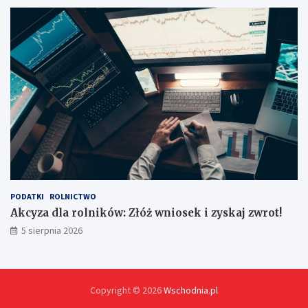
p
e
m
?
PODATKI
ROLNICTWO
Akcyza dla rolników: Złóż wniosek i zyskaj zwrot!
5 sierpnia 2026
Copyright © 2026
Wschodnia.pl