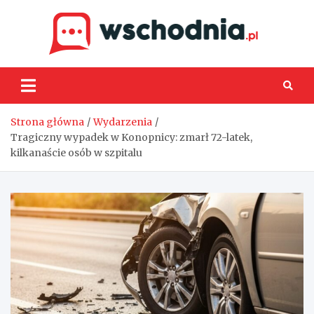
Skip
to
content
Wsch
Strona główna
Wydarzenia
Tragiczny wypadek w Konopnicy: zmarł 72-latek,
kilkanaście osób w szpitalu