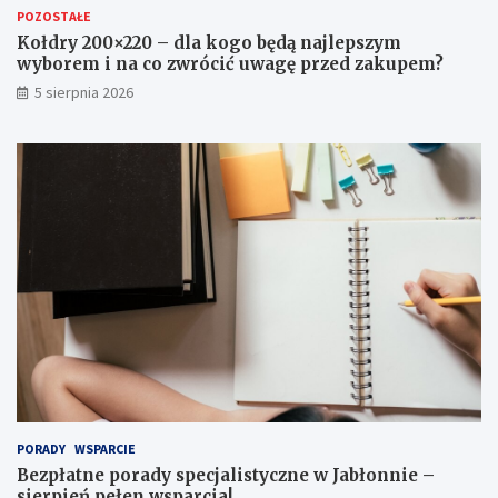
o
a
POZOSTAŁE
b
l
ę
i
Kołdry 200×220 – dla kogo będą najlepszym
d
s
wyborem i na co zwrócić uwagę przed zakupem?
ą
t
5 sierpnia 2026
n
y
a
c
j
z
l
n
e
e
p
w
s
J
z
a
y
b
m
ł
w
o
y
n
b
n
o
i
r
e
e
–
m
s
PORADY
WSPARCIE
i
i
Bezpłatne porady specjalistyczne w Jabłonnie –
n
e
sierpień pełen wsparcia!