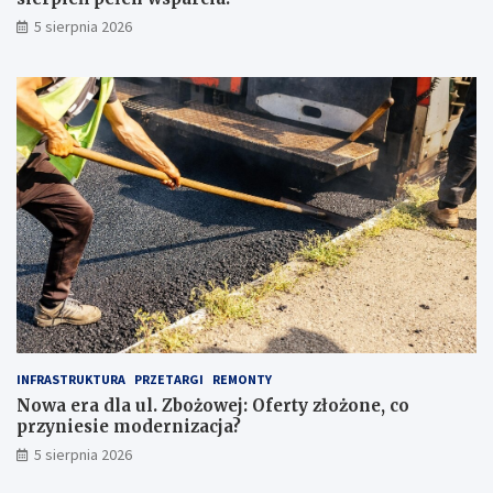
a
r
5 sierpnia 2026
c
p
o
i
z
e
w
ń
r
p
ó
e
c
ł
i
e
ć
n
u
w
w
s
a
p
g
a
ę
r
p
c
r
i
z
a
INFRASTRUKTURA
PRZETARGI
REMONTY
e
!
Nowa era dla ul. Zbożowej: Oferty złożone, co
d
przyniesie modernizacja?
z
a
5 sierpnia 2026
k
u