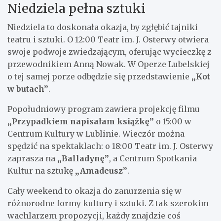
Niedziela pełna sztuki
Niedziela to doskonała okazja, by zgłębić tajniki
teatru i sztuki. O 12:00 Teatr im. J. Osterwy otwiera
swoje podwoje zwiedzającym, oferując wycieczkę z
przewodnikiem Anną Nowak. W Operze Lubelskiej
o tej samej porze odbędzie się przedstawienie
„Kot
w butach”
.
Popołudniowy program zawiera projekcję filmu
„Przypadkiem napisałam książkę”
o 15:00 w
Centrum Kultury w Lublinie. Wieczór można
spędzić na spektaklach: o 18:00 Teatr im. J. Osterwy
zaprasza na
„Balladynę”
, a Centrum Spotkania
Kultur na sztukę
„Amadeusz”
.
Cały weekend to okazja do zanurzenia się w
różnorodne formy kultury i sztuki. Z tak szerokim
wachlarzem propozycji, każdy znajdzie coś