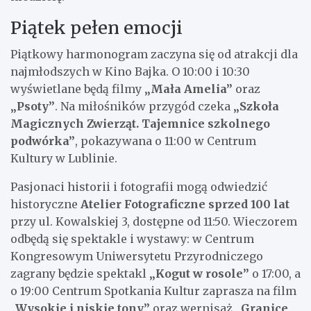
Piątek pełen emocji
Piątkowy harmonogram zaczyna się od atrakcji dla
najmłodszych w Kino Bajka. O 10:00 i 10:30
wyświetlane będą filmy
„Mała Amelia”
oraz
„Psoty”
. Na miłośników przygód czeka
„Szkoła
Magicznych Zwierząt. Tajemnice szkolnego
podwórka”
, pokazywana o 11:00 w Centrum
Kultury w Lublinie.
Pasjonaci historii i fotografii mogą odwiedzić
historyczne
Atelier Fotograficzne sprzed 100 lat
przy ul. Kowalskiej 3, dostępne od 11:50. Wieczorem
odbędą się spektakle i wystawy: w Centrum
Kongresowym Uniwersytetu Przyrodniczego
zagrany będzie spektakl
„Kogut w rosole”
o 17:00, a
o 19:00 Centrum Spotkania Kultur zaprasza na film
„Wysokie i niskie tony”
oraz wernisaż
„Granice