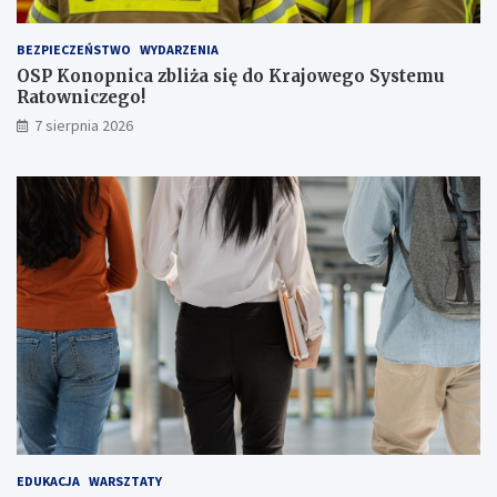
a
s
BEZPIECZEŃSTWO
WYDARZENIA
a
OSP Konopnica zbliża się do Krajowego Systemu
ż
Ratowniczego!
e
r
7 sierpnia 2026
ó
w
!
EDUKACJA
WARSZTATY