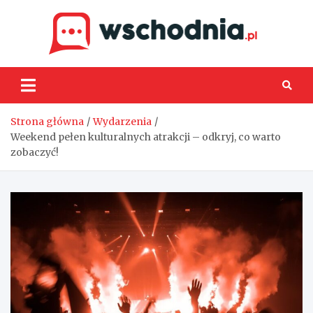
Skip
to
content
Wsch
Strona główna
Wydarzenia
Weekend pełen kulturalnych atrakcji – odkryj, co warto
zobaczyć!