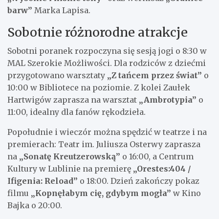
barw”
Marka Lapisa.
Sobotnie różnorodne atrakcje
Sobotni poranek rozpoczyna się sesją jogi o 8:30 w
MAL Szerokie Możliwości. Dla rodziców z dziećmi
przygotowano warsztaty
„Z tańcem przez świat”
o
10:00 w Bibliotece na poziomie. Z kolei Zaułek
Hartwigów zaprasza na warsztat
„Ambrotypia”
o
11:00, idealny dla fanów rękodzieła.
Popołudnie i wieczór można spędzić w teatrze i na
premierach: Teatr im. Juliusza Osterwy zaprasza
na
„Sonatę Kreutzerowską”
o 16:00, a Centrum
Kultury w Lublinie na premierę
„Orestes:404 /
Ifigenia: Reload”
o 18:00. Dzień zakończy pokaz
filmu
„Kopnęłabym cię, gdybym mogła”
w Kino
Bajka o 20:00.