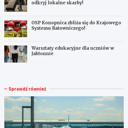
odkryj lokalne skarby!
OSP Konopnica zbliża się do Krajowego
Systemu Ratowniczego!
Warsztaty edukacyjne dla uczniów w
Jabłonnie
L
L
u
i
b
m
l
i
i
t
Sprawdź również
n
o
A
w
i
a
r
n
p
y
o
m
r
a
t
g