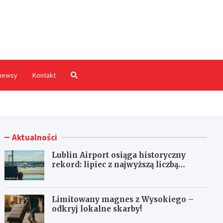
hodnia.pl
newsy
Kontakt
Aktualności
Lublin Airport osiąga historyczny
rekord: lipiec z najwyższą liczbą
pasażerów!
Limitowany magnes z Wysokiego –
odkryj lokalne skarby!