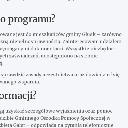
 do programu?
rowane jest do mieszkańców gminy Głusk – zarówno
aczną niepełnosprawnością. Zainteresowani udziałem
z wymaganymi dokumentami. Wszystkie niezbędne
nych zaświadczeń, udostępniono na stronie
j.
prawdzić zasady uczestnictwa oraz dowiedzieć się,
owanego wsparcia.
ormacji?
gą uzyskać szczegółowe wyjaśnienia oraz pomoc
dzibie Gminnego Ośrodka Pomocy Społecznej w
ieta Gałat – odpowiada na pytania telefonicznie