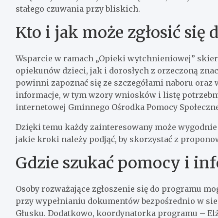
stałego czuwania przy bliskich.
Kto i jak może zgłosić się
Wsparcie w ramach „Opieki wytchnieniowej” skie
opiekunów dzieci, jak i dorosłych z orzeczoną zn
powinni zapoznać się ze szczegółami naboru ora
informacje, w tym wzory wniosków i listę potrzeb
internetowej Gminnego Ośrodka Pomocy Społeczne
Dzięki temu każdy zainteresowany może wygodnie s
jakie kroki należy podjąć, by skorzystać z propon
Gdzie szukać pomocy i inf
Osoby rozważające zgłoszenie się do programu mo
przy wypełnianiu dokumentów bezpośrednio w sie
Głusku. Dodatkowo, koordynatorka programu – Elżb