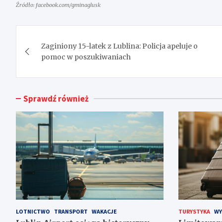
Źródło: facebook.com/gminaglusk
Nawigacja
Zaginiony 15-latek z Lublina: Policja apeluje o
wpisu
pomoc w poszukiwaniach
Sprawdź również
LOTNICTWO
TRANSPORT
WAKACJE
TURYSTYKA
WY