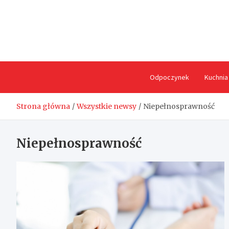
Skip
to
content
Odpoczynek
Kuchnia
Strona główna
Wszystkie newsy
Niepełnosprawność
Niepełnosprawność