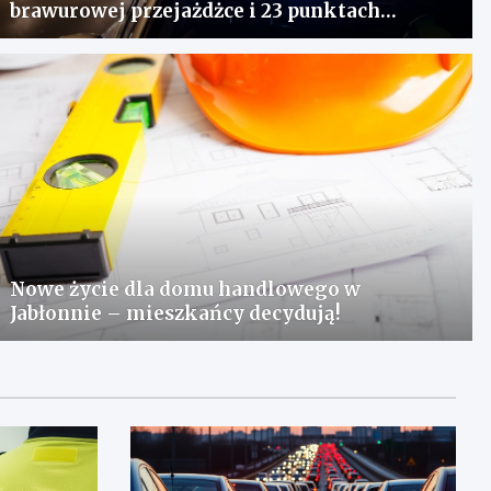
brawurowej przejażdżce i 23 punktach
karnych
Nowe życie dla domu handlowego w
Jabłonnie – mieszkańcy decydują!