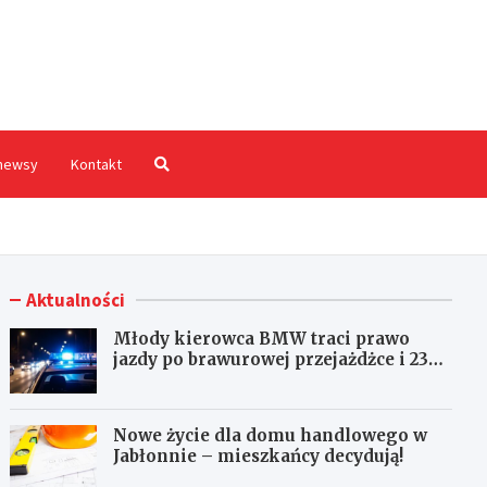
hodnia.pl
newsy
Kontakt
Aktualności
Młody kierowca BMW traci prawo
jazdy po brawurowej przejażdżce i 23
punktach karnych
Nowe życie dla domu handlowego w
Jabłonnie – mieszkańcy decydują!