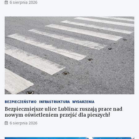
6 sierpnia 2026
L
S
K
I
E
G
O
N
R
1
6
7
BEZPIECZEŃSTWO
INFRASTRUKTURA
WYDARZENIA
Bezpieczniejsze ulice Lublina: ruszają prace nad
nowym oświetleniem przejść dla pieszych!
6 sierpnia 2026