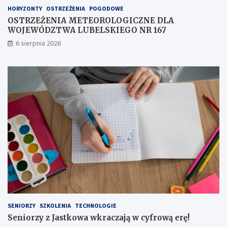
G
a
HORYZONTY
OSTRZEŻENIA
POGODOWE
I
c
C
z
OSTRZEŻENIA METEOROLOGICZNE DLA
Z
a
WOJEWÓDZTWA LUBELSKIEGO NR 167
N
j
6 sierpnia 2026
E
ą
D
w
L
c
A
y
W
f
O
r
J
o
E
w
W
ą
Ó
e
D
r
Z
ę
T
!
W
A
L
U
SENIORZY
SZKOLENIA
TECHNOLOGIE
B
Seniorzy z Jastkowa wkraczają w cyfrową erę!
E