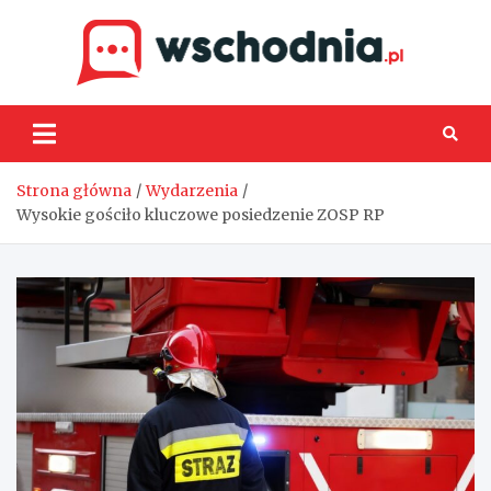
Skip
to
content
Wsch
Strona główna
Wydarzenia
Wysokie gościło kluczowe posiedzenie ZOSP RP