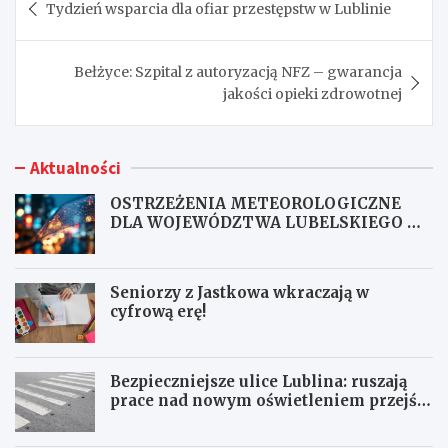
Tydzień wsparcia dla ofiar przestępstw w Lublinie
wpisu
Bełżyce: Szpital z autoryzacją NFZ – gwarancja
jakości opieki zdrowotnej
Aktualności
OSTRZEŻENIA METEOROLOGICZNE
DLA WOJEWÓDZTWA LUBELSKIEGO NR
167
Seniorzy z Jastkowa wkraczają w
cyfrową erę!
Bezpieczniejsze ulice Lublina: ruszają
prace nad nowym oświetleniem przejść
dla pieszych!