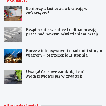
Aktualności
Seniorzy z Jastkowa wkraczają w
cyfrową erę!
Bezpieczniejsze ulice Lublina: ruszają
prace nad nowym oświetleniem przejść
dla pieszych!
Burze z intensywnymi opadami i silnym
wiatrem – ostrzeżenie II stopnia!
Uwaga! Czasowe zamknięcie ul.
Modrzewiowej już w czwartek!
S
B
e
e
n
z
i
p
o
i
Sprawdź również
r
e