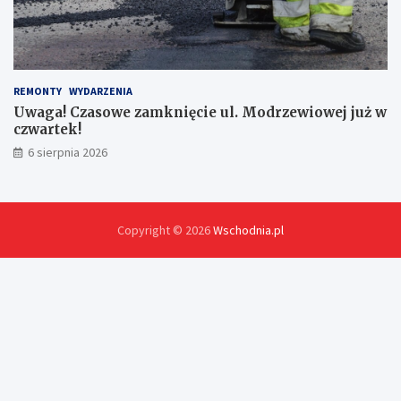
c
h
!
REMONTY
WYDARZENIA
Uwaga! Czasowe zamknięcie ul. Modrzewiowej już w
czwartek!
6 sierpnia 2026
Copyright © 2026
Wschodnia.pl