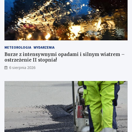
t
l
e
n
i
e
m
p
METEOROLOGIA
WYDARZENIA
r
Burze z intensywnymi opadami i silnym wiatrem –
z
ostrzeżenie II stopnia!
e
j
6 sierpnia 2026
ś
ć
d
l
a
p
i
e
s
z
y