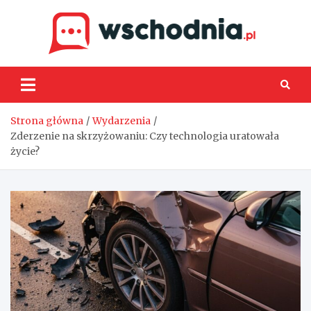
Skip
to
content
Wsch
Strona główna
Wydarzenia
Zderzenie na skrzyżowaniu: Czy technologia uratowała
życie?