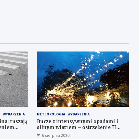
A
WYDARZENIA
METEOROLOGIA
WYDARZENIA
ina: ruszają
Burze z intensywnymi opadami i
leniem
silnym wiatrem – ostrzeżenie II
stopnia!
6 sierpnia 2026