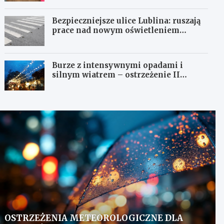
Bezpieczniejsze ulice Lublina: ruszają
prace nad nowym oświetleniem
przejść dla pieszych!
Burze z intensywnymi opadami i
silnym wiatrem – ostrzeżenie II
stopnia!
OSTRZEŻENIA METEOROLOGICZNE DLA