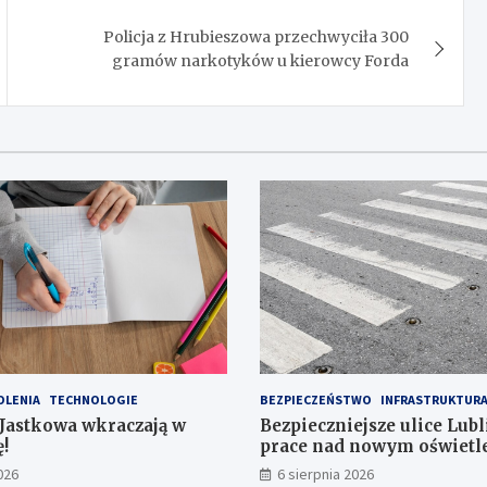
Policja z Hrubieszowa przechwyciła 300
gramów narkotyków u kierowcy Forda
OLENIA
TECHNOLOGIE
BEZPIECZEŃSTWO
INFRASTRUKTUR
 Jastkowa wkraczają w
Bezpieczniejsze ulice Lubl
!
prace nad nowym oświet
przejść dla pieszych!
026
6 sierpnia 2026