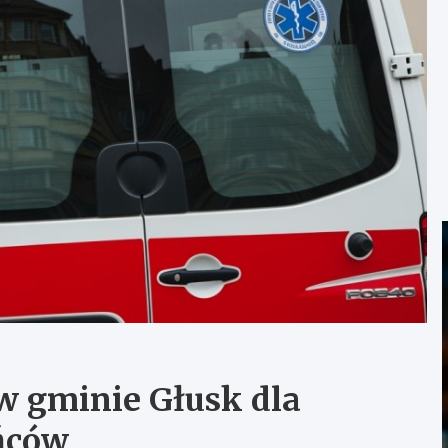
w gminie Głusk dla
ńców