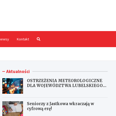
hodnia.pl
newsy
Kontakt
Aktualności
OSTRZEŻENIA METEOROLOGICZNE
DLA WOJEWÓDZTWA LUBELSKIEGO
NR 167
Seniorzy z Jastkowa wkraczają w
cyfrową erę!