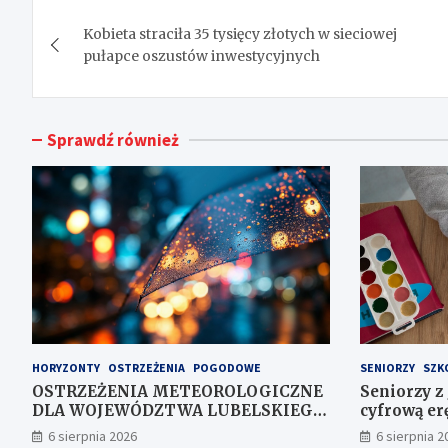
Nawigacja
Kobieta straciła 35 tysięcy złotych w sieciowej
wpisu
pułapce oszustów inwestycyjnych
Sprawdź również
HORYZONTY
OSTRZEŻENIA
POGODOWE
SENIORZY
SZK
OSTRZEŻENIA METEOROLOGICZNE
Seniorzy z
DLA WOJEWÓDZTWA LUBELSKIEGO
cyfrową erę
NR 167
6 sierpnia 2026
6 sierpnia 2