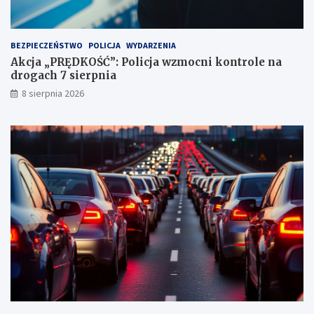
n
k
t
BEZPIECZEŃSTWO
POLICJA
WYDARZENIA
a
Akcja „PRĘDKOŚĆ”: Policja wzmocni kontrole na
c
drogach 7 sierpnia
h
k
8 sierpnia 2026
a
r
n
y
c
h