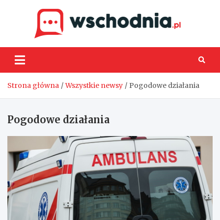
Skip
to
content
Wsch
Strona główna
Wszystkie newsy
Pogodowe działania
Pogodowe działania