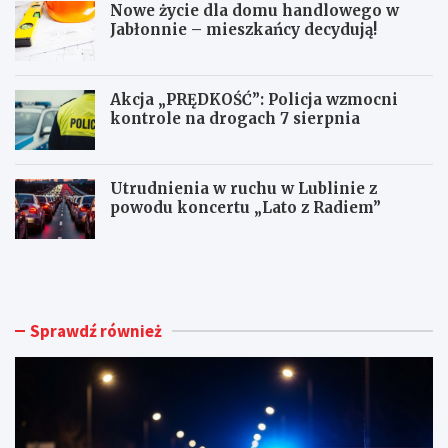
Nowe życie dla domu handlowego w
Jabłonnie – mieszkańcy decydują!
Akcja „PRĘDKOŚĆ”: Policja wzmocni
kontrole na drogach 7 sierpnia
Utrudnienia w ruchu w Lublinie z
powodu koncertu „Lato z Radiem”
M
N
ł
o
o
w
d
e
y
ż
Sprawdź również
k
y
i
c
e
i
r
e
o
d
w
l
c
a