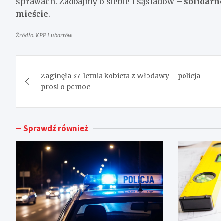
sprawach. Zadbajmy o siebie i sąsiadów –
solidarn
mieście
.
Źródło: KPP Lubartów
Nawigacja
Zaginęła 37-letnia kobieta z Włodawy – policja
wpisu
prosi o pomoc
Sprawdź również