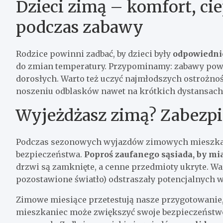
Dzieci zimą – komfort, ci
podczas zabawy
Rodzice powinni zadbać, by dzieci były
odpowiedni
do zmian temperatury. Przypominamy: zabawy powin
dorosłych. Warto też uczyć najmłodszych ostrożno
noszeniu odblasków nawet na krótkich dystansach
Wyjeżdżasz zimą? Zabezpi
Podczas sezonowych wyjazdów zimowych mieszka
bezpieczeństwa.
Poproś zaufanego sąsiada, by mi
drzwi są zamknięte, a cenne przedmioty ukryte. War
pozostawione światło) odstraszały potencjalnych 
Zimowe miesiące przetestują nasze przygotowani
mieszkaniec może zwiększyć swoje bezpieczeństwo