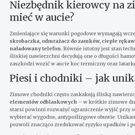
Niezbędnik kierowcy na z
mieć w aucie?
Zmieniające się warunki pogodowe wymagają wcze
skrobaczka, odmrażacz do zamków, ciepłe rękawi
naładowany telefon
. Równie istotny jest stan te
śliskiej nawierzchni decydują one o długości ham
zaszkodzi wozić w aucie koc termiczny oraz latarkę
Piesi i chodniki – jak uni
Zimowe chodniki często zaskakują śliską nawierz
elementów odblaskowych
– w krótkie zimowe dni
starsi powinni rozważyć ograniczenie wyjść przy o
wybierać wygodne, antypoślizgowe obuwie. Unikanie
pozwoli znacząco zredukować ryzyko upadków i po