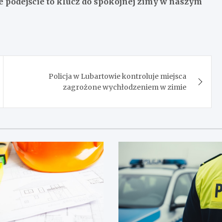
e podejście to klucz do spokojnej zimy w naszym
Policja w Lubartowie kontroluje miejsca
zagrożone wychłodzeniem w zimie