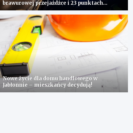
brawurowej przejażdżce i 23 punktach
karnych
Nowe życie dla domu handlowego w
Jabłonnie – mieszkańcy decydują!