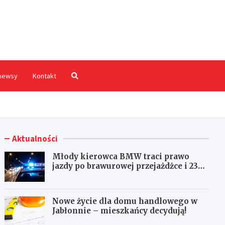
hodnia.pl
newsy
Kontakt
Aktualności
Młody kierowca BMW traci prawo
jazdy po brawurowej przejażdżce i 23
punktach karnych
Nowe życie dla domu handlowego w
Jabłonnie – mieszkańcy decydują!