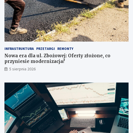
u
w
w
s
a
p
g
a
ę
r
p
c
r
i
z
a
INFRASTRUKTURA
PRZETARGI
REMONTY
e
!
Nowa era dla ul. Zbożowej: Oferty złożone, co
d
przyniesie modernizacja?
z
a
5 sierpnia 2026
k
u
p
e
m
?