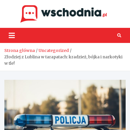
Skip
to
content
Wsch
Strona główna
Uncategorized
Złodziej z Lublina w tarapatach: kradzież, bójka i narkotyki
w tle!