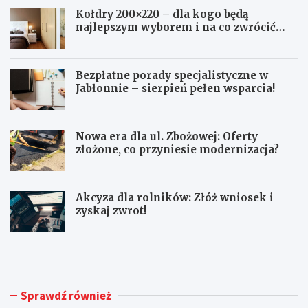
Kołdry 200×220 – dla kogo będą
najlepszym wyborem i na co zwrócić
uwagę przed zakupem?
Bezpłatne porady specjalistyczne w
Jabłonnie – sierpień pełen wsparcia!
Nowa era dla ul. Zbożowej: Oferty
złożone, co przyniesie modernizacja?
Akcyza dla rolników: Złóż wniosek i
zyskaj zwrot!
K
B
o
e
ł
z
d
p
r
ł
Sprawdź również
y
a