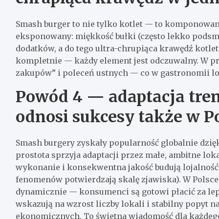
Smash burger to nie tylko kotlet — to komponowani
eksponowany: miękkość bułki (często lekko podsm
dodatków, a do tego ultra-chrupiąca krawędź kotle
kompletnie — każdy element jest odczuwalny. W p
zakupów” i poleceń ustnych — co w gastronomii lok
Powód 4 — adaptacja tre
odnosi sukcesy także w P
Smash burgery zyskały popularność globalnie dzię
prostota sprzyja adaptacji przez małe, ambitne lo
wykonanie i konsekwentna jakość budują lojalność 
fenomenów potwierdzają skalę zjawiska). W Polsce 
dynamicznie — konsumenci są gotowi płacić za lep
wskazują na wzrost liczby lokali i stabilny popy
ekonomicznych. To świetna wiadomość dla każdego