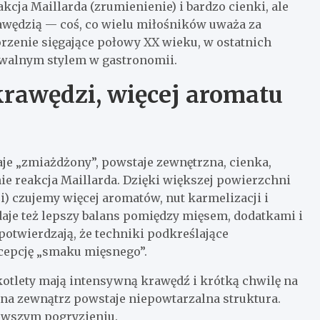
cja Maillarda (zrumienienie) i bardzo cienki, ale
awędzią — coś, co wielu miłośników uważa za
orzenie sięgające połowy XX wieku, w ostatnich
nawalnym stylem w gastronomii.
rawędzi, więcej aromatu
taje „zmiażdżony”, powstaje zewnętrzna, cienka,
 reakcja Maillarda. Dzięki większej powierzchni
i) czujemy więcej aromatów, nut karmelizacji i
 daje też lepszy balans pomiędzy mięsem, dodatkami i
potwierdzają, że techniki podkreślające
cepcję „smaku mięsnego”.
kotlety mają intensywną krawędź i krótką chwilę na
a na zewnątrz powstaje niepowtarzalna struktura.
rwszym pogryzieniu.