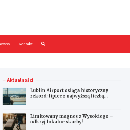
hodnia.pl
newsy
Kontakt
Aktualności
Lublin Airport osiąga historyczny
rekord: lipiec z najwyższą liczbą
pasażerów!
Limitowany magnes z Wysokiego –
odkryj lokalne skarby!