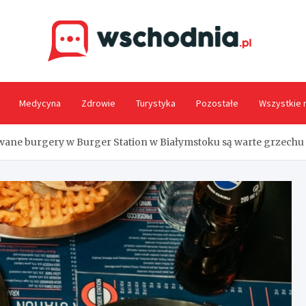
Wsc
Medycyna
Zdrowie
Turystyka
Pozostałe
Wszystkie 
ane burgery w Burger Station w Białymstoku są warte grzechu