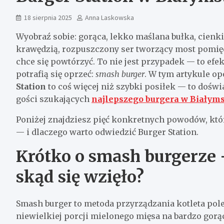
18 sierpnia 2025
Anna Laskowska
Wyobraź sobie: gorąca, lekko maślana bułka, cienki
krawędzią, rozpuszczony ser tworzący most pomięd
chce się powtórzyć. To nie jest przypadek — to efe
potrafią się oprzeć:
smash burger
. W tym artykule o
Station
to coś więcej niż szybki posiłek — to doświ
gości szukających
najlepszego burgera w Białym
Poniżej znajdziesz pięć konkretnych powodów, k
— i dlaczego warto odwiedzić Burger Station.
Krótko o smash burgerze —
skąd się wzięło?
Smash burger to metoda przyrządzania kotleta po
niewielkiej porcji mielonego mięsa na bardzo gorą