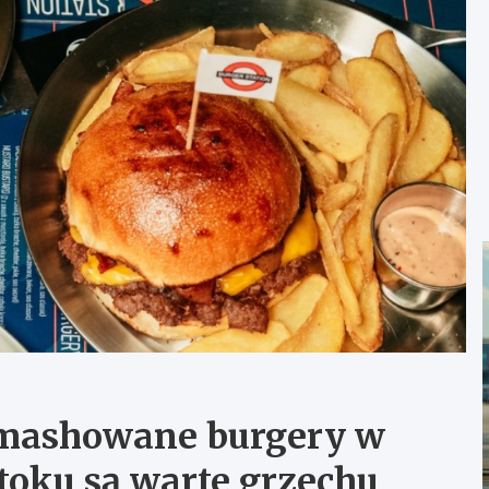
smashowane burgery w
toku są warte grzechu