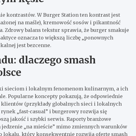
e kontrastów. W Burger Station ten kontrast jest
ażonej na maśle), kremowość sosów i pikantność
ta. Zdrowy balans tekstur sprawia, że burger smakuje
raktyce oznacza to większą liczbę „ponownych
alnej jest bezcenne.
ndu: dlaczego smash
olsce
ki sieciom i lokalnym fenomenom kulinarnym, a ich
kale. Popularne koncepty pokazują, że odpowiednie
klientów (przykłady globalnych sieci i lokalnych
rynek „fast-casual” i burgerowy rozwija się
szą jakość i szybki serwis. Raporty branżowe
t na jedzenie „na mieście” mimo zmiennych warunków
 lokalu, który konsekwentnie rozwija ofertę smash