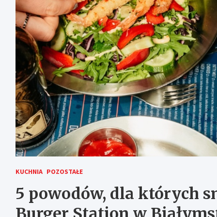
KUCHNIA
POZOSTAŁE
5 powodów, dla których 
Burger Station w Białyms