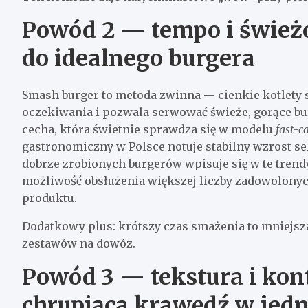
Powód 2 — tempo i świeżo
do idealnego burgera
Smash burger to metoda zwinna — cienkie kotlety s
oczekiwania i pozwala serwować świeże, gorące b
cecha, która świetnie sprawdza się w modelu
fast-c
gastronomiczny w Polsce notuje stabilny wzrost sek
dobrze zrobionych burgerów wpisuje się w te trendy
możliwość obsłużenia większej liczby zadowolony
produktu.
Dodatkowy plus: krótszy czas smażenia to mniejsza
zestawów na dowóz.
Powód 3 — tekstura i kontr
chrupiąca krawędź w jed