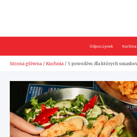
Skip
to
content
Odpoczynek
Kuchnia
Strona główna
Kuchnia
5 powodów, dla których smashow