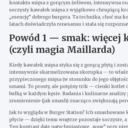
kontaktu mięsa z gorącym żeliwem, intensywna reak
soczysty kawałek mięsa z wyjątkowo chrupiącą kr
„esencję” dobrego burgera. Ta technika, choć ma k
latach doświadczyła renesansu i stała się rozpoz
Powód 1 — smak: więcej k
(czyli magia Maillarda)
Kiedy kawałek mięsa styka się z gorącą płytą i zos
intensywnie skarmelizowana skorupka — to właśnie
przypieczonego mięsa (w stosunku do jego objętośc
umami. To prosty, ale potężny trik — cienki kotlet
bułką w każdym kęsie. Badania i kulinarne analizy 
zrumienienie (jak smash) znacząco zwiększają per
Jak to wygląda w Burger Station? Ich smashowane 
płycie — dzięki temu wnętrze pozostaje soczyste, 
Ten kontrast daje natychmiastowe „wow” przy pie