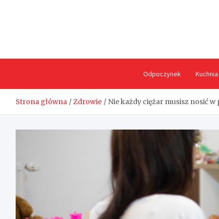
Skip
to
content
Odpoczynek
Kuchnia
Strona główna
Zdrowie
Nie każdy ciężar musisz nosić w