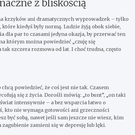
naczne z bliskością
e ma krzyków ani dramatycznych wyprowadzek – tylko
 które kiedyś były normą. Ludzie żyją obok siebie,
ia dla par to czasami jedyna okazja, by przerwać ten
 na którym można powiedzieć „czuję się
 tak szczera rozmowa od lat. I choć trudna, często
 chcą powiedzieć, że coś jest nie tak. Czasem
fują się z życia. Dorośli mówią: „to bunt”, „on taki
 świat intensywnie – a bez wsparcia łatwo o
ś, kto nie wymaga gotowości ani grzeczności
z być sobą, nawet jeśli sam jeszcze nie wiesz, kim
 zagubienie zamieni się w depresję lub lęki.