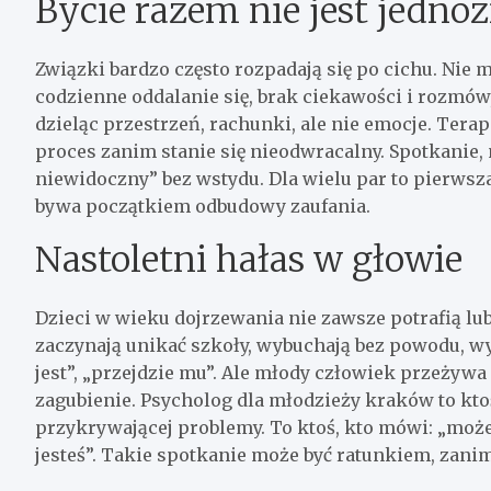
Bycie razem nie jest jednoz
Związki bardzo często rozpadają się po cichu. Ni
codzienne oddalanie się, brak ciekawości i rozmów,
dzieląc przestrzeń, rachunki, ale nie emocje. Terap
proces zanim stanie się nieodwracalny. Spotkanie,
niewidoczny” bez wstydu. Dla wielu par to pierwsza
bywa początkiem odbudowy zaufania.
Nastoletni hałas w głowie
Dzieci w wieku dojrzewania nie zawsze potrafią lub
zaczynają unikać szkoły, wybuchają bez powodu, wyco
jest”, „przejdzie mu”. Ale młody człowiek przeżywa
zagubienie. Psycholog dla młodzieży kraków to kto
przykrywającej problemy. To ktoś, kto mówi: „możes
jesteś”. Takie spotkanie może być ratunkiem, zanim