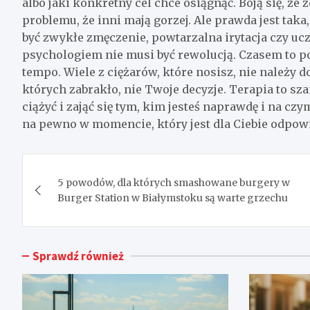
albo jaki konkretny cel chce osiągnąć. Boją się, że
problemu, że inni mają gorzej. Ale prawda jest taka
być zwykłe zmęczenie, powtarzalna irytacja czy u
psychologiem nie musi być rewolucją. Czasem to p
tempo. Wiele z ciężarów, które nosisz, nie należy d
których zabrakło, nie Twoje decyzje. Terapia to sza
ciążyć i zająć się tym, kim jesteś naprawdę i na czy
na pewno w momencie, który jest dla Ciebie odpow
Nawigacja
5 powodów, dla których smashowane burgery w
wpisu
Burger Station w Białymstoku są warte grzechu
Sprawdź również