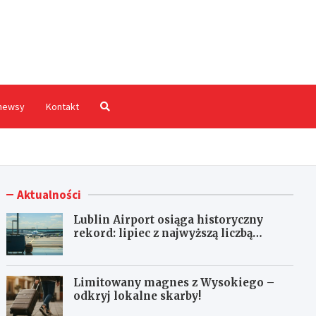
hodnia.pl
newsy
Kontakt
Aktualności
Lublin Airport osiąga historyczny
rekord: lipiec z najwyższą liczbą
pasażerów!
Limitowany magnes z Wysokiego –
odkryj lokalne skarby!