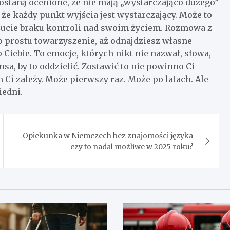
 zostaną ocenione, że nie mają „wystarczająco dużego”
, że każdy punkt wyjścia jest wystarczający. Może to
czucie braku kontroli nad swoim życiem. Rozmowa z
o prostu towarzyszenie, aż odnajdziesz własne
o Ciebie. To emocje, których nikt nie nazwał, słowa,
nsa, by to oddzielić. Zostawić to nie powinno Ci
m Ci zależy. Może pierwszy raz. Może po latach. Ale
iedni.
Opiekunka w Niemczech bez znajomości języka
– czy to nadal możliwe w 2025 roku?