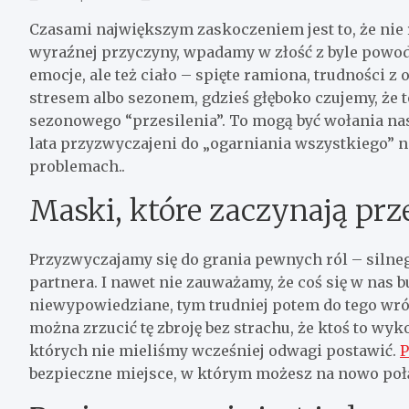
Czasami największym zaskoczeniem jest to, że nie
wyraźnej przyczyny, wpadamy w złość z byle powodu
emocje, ale też ciało – spięte ramiona, trudności 
stresem albo sezonem, gdzieś głęboko czujemy, że t
sezonowego “przesilenia”. To mogą być wołania nasz
lata przyzwyczajeni do „ogarniania wszystkiego” 
problemach..
Maski, które zaczynają pr
Przyzwyczajamy się do grania pewnych ról – silneg
partnera. I nawet nie zauważamy, że coś się w nas b
niewypowiedziane, tym trudniej potem do tego wr
można zrzucić tę zbroję bez strachu, że ktoś to wyk
których nie mieliśmy wcześniej odwagi postawić.
P
bezpieczne miejsce, w którym możesz na nowo połą