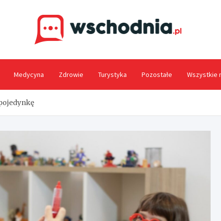
Wsc
Medycyna
Zdrowie
Turystyka
Pozostałe
Wszystkie 
 pojedynkę