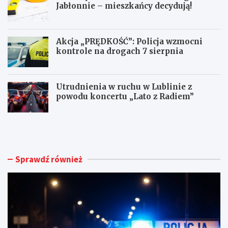
Jabłonnie – mieszkańcy decydują!
Akcja „PRĘDKOŚĆ”: Policja wzmocni
kontrole na drogach 7 sierpnia
Utrudnienia w ruchu w Lublinie z
powodu koncertu „Lato z Radiem”
M
N
ł
o
o
w
d
e
y
ż
Sprawdź również
k
y
i
c
e
i
r
e
o
d
w
l
c
a
a
d