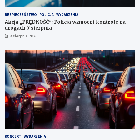
k
t
BEZPIECZEŃSTWO
POLICJA
WYDARZENIA
a
Akcja „PRĘDKOŚĆ”: Policja wzmocni kontrole na
c
drogach 7 sierpnia
h
k
8 sierpnia 2026
a
r
n
y
c
h
KONCERT
WYDARZENIA