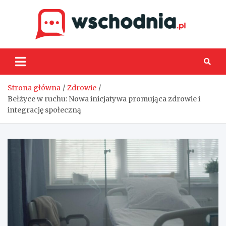
Skip
to
content
Wsch
Strona główna
Zdrowie
Bełżyce w ruchu: Nowa inicjatywa promująca zdrowie i
integrację społeczną