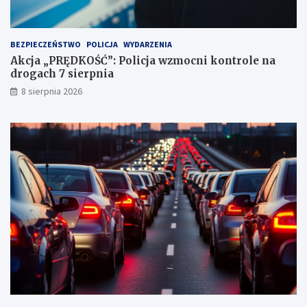
n
k
t
BEZPIECZEŃSTWO
POLICJA
WYDARZENIA
a
Akcja „PRĘDKOŚĆ”: Policja wzmocni kontrole na
c
drogach 7 sierpnia
h
k
8 sierpnia 2026
a
r
n
y
c
h