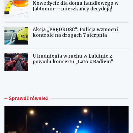
Nowe życie dla domu handlowego w
Jabłonnie – mieszkańcy decydują!
Akcja „PRĘDKOŚĆ”: Policja wzmocni
kontrole na drogach 7 sierpnia
Utrudnienia w ruchu w Lublinie z
powodu koncertu „Lato z Radiem”
M
N
ł
o
o
w
d
e
y
ż
Sprawdź również
k
y
i
c
e
i
r
e
o
d
w
l
c
a