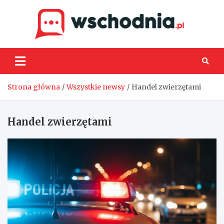
Skip
to
content
Wsch
Strona główna
Wszystkie newsy
Handel zwierzętami
Handel zwierzętami