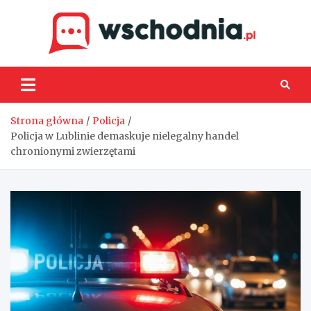
Skip
to
content
Wsch
Strona główna
Policja
Policja w Lublinie demaskuje nielegalny handel
chronionymi zwierzętami