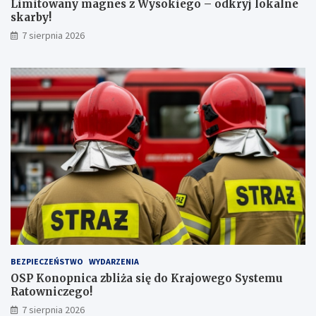
Limitowany magnes z Wysokiego – odkryj lokalne
z
r
skarby!
n
b
7 sierpnia 2026
a
y
j
!
w
y
ż
s
z
ą
l
i
c
z
b
ą
p
a
s
BEZPIECZEŃSTWO
WYDARZENIA
a
OSP Konopnica zbliża się do Krajowego Systemu
ż
Ratowniczego!
e
r
7 sierpnia 2026