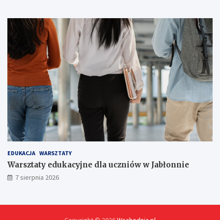
ó
w
!
EDUKACJA
WARSZTATY
Warsztaty edukacyjne dla uczniów w Jabłonnie
7 sierpnia 2026
Copyright © 2026
Wschodnia.pl