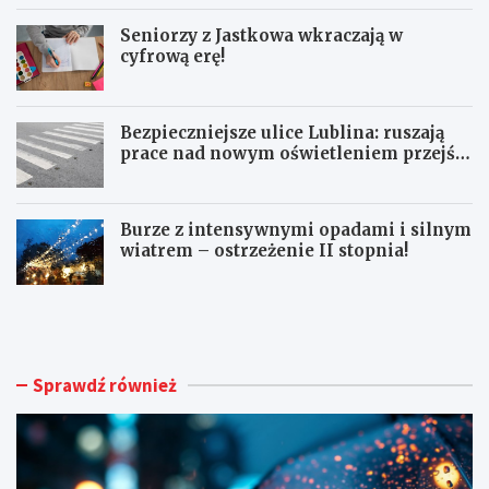
Seniorzy z Jastkowa wkraczają w
cyfrową erę!
Bezpieczniejsze ulice Lublina: ruszają
prace nad nowym oświetleniem przejść
dla pieszych!
Burze z intensywnymi opadami i silnym
wiatrem – ostrzeżenie II stopnia!
O
S
S
e
T
n
R
i
Z
o
Sprawdź również
E
r
Ż
z
E
y
N
z
I
J