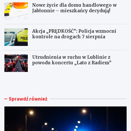
Nowe życie dla domu handlowego w
Jabłonnie – mieszkańcy decydują!
Akcja „PRĘDKOŚĆ”: Policja wzmocni
kontrole na drogach 7 sierpnia
Utrudnienia w ruchu w Lublinie z
powodu koncertu „Lato z Radiem”
M
N
ł
o
o
w
d
e
y
ż
Sprawdź również
k
y
i
c
e
i
r
e
o
d
w
l