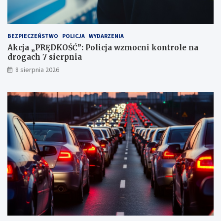
u
n
k
t
BEZPIECZEŃSTWO
POLICJA
WYDARZENIA
a
Akcja „PRĘDKOŚĆ”: Policja wzmocni kontrole na
c
drogach 7 sierpnia
h
k
8 sierpnia 2026
a
r
n
y
c
h