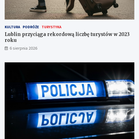
i
a
!
KULTURA
PODRÓŻE
TURYSTYKA
Lublin przyciąga rekordową liczbę turystów w 2023
roku
6 sierpnia 2026