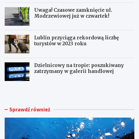
Uwaga! Czasowe zamknięcie ul.
Modrzewiowej już w czwartek!
Lublin przyciąga rekordową liczbę
turystów w 2023 roku
Dzielnicowy na tropie: poszukiwany
zatrzymany w galerii handlowej
B
U
u
w
r
a
z
g
e
a
Sprawdź również
z
!
i
C
n
z
t
a
e
s