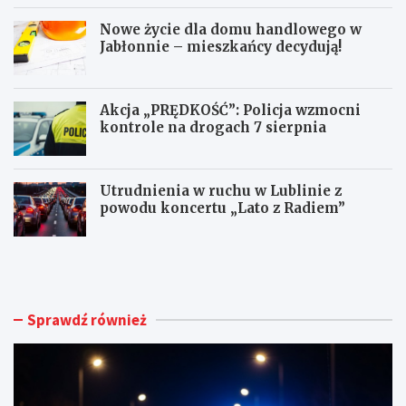
Nowe życie dla domu handlowego w
Jabłonnie – mieszkańcy decydują!
Akcja „PRĘDKOŚĆ”: Policja wzmocni
kontrole na drogach 7 sierpnia
Utrudnienia w ruchu w Lublinie z
powodu koncertu „Lato z Radiem”
M
N
ł
o
o
w
d
e
y
ż
Sprawdź również
k
y
i
c
e
i
r
e
o
d