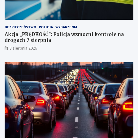
u
n
k
t
BEZPIECZEŃSTWO
POLICJA
WYDARZENIA
a
Akcja „PRĘDKOŚĆ”: Policja wzmocni kontrole na
c
drogach 7 sierpnia
h
k
8 sierpnia 2026
a
r
n
y
c
h