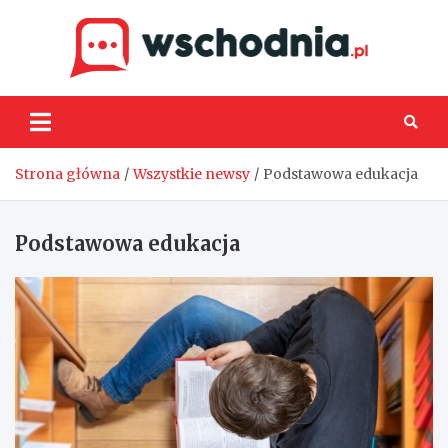
Skip
to
content
Wsch
Strona główna
Wszystkie newsy
Podstawowa edukacja
Podstawowa edukacja