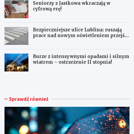
Seniorzy z Jastkowa wkraczają w
cyfrową erę!
Bezpieczniejsze ulice Lublina: ruszają
prace nad nowym oświetleniem przejść
dla pieszych!
Burze z intensywnymi opadami i silnym
wiatrem – ostrzeżenie II stopnia!
O
S
S
e
T
n
R
i
Z
o
Sprawdź również
E
r
Ż
z
E
y
N
z
I
J
A
a
M
s