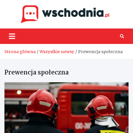
Skip
to
content
Wsch
Strona główna
Wszystkie newsy
Prewencja społeczna
Prewencja społeczna