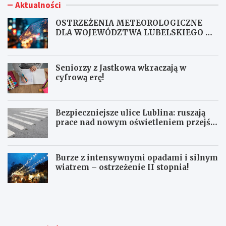
Aktualności
OSTRZEŻENIA METEOROLOGICZNE
DLA WOJEWÓDZTWA LUBELSKIEGO NR
167
Seniorzy z Jastkowa wkraczają w
cyfrową erę!
Bezpieczniejsze ulice Lublina: ruszają
prace nad nowym oświetleniem przejść
dla pieszych!
Burze z intensywnymi opadami i silnym
wiatrem – ostrzeżenie II stopnia!
O
S
S
e
T
n
R
i
Z
o