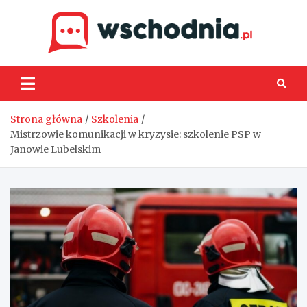
Skip
to
content
Wsch
Strona główna
Szkolenia
Mistrzowie komunikacji w kryzysie: szkolenie PSP w
Janowie Lubelskim