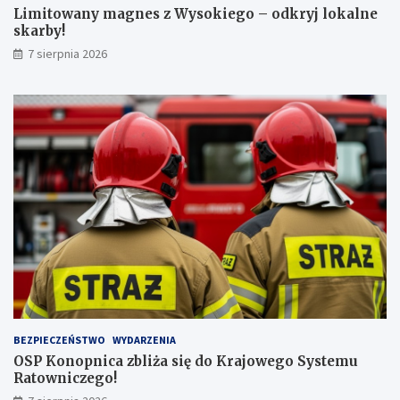
c
a
Limitowany magnes z Wysokiego – odkryj lokalne
z
r
skarby!
n
b
7 sierpnia 2026
a
y
j
!
w
y
ż
s
z
ą
l
i
c
z
b
ą
p
a
s
BEZPIECZEŃSTWO
WYDARZENIA
a
OSP Konopnica zbliża się do Krajowego Systemu
ż
Ratowniczego!
e
r