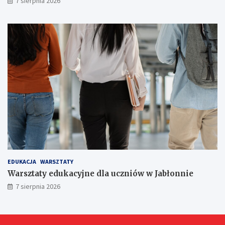
7 sierpnia 2026
ó
w
!
EDUKACJA
WARSZTATY
Warsztaty edukacyjne dla uczniów w Jabłonnie
7 sierpnia 2026