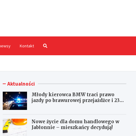
hodnia.pl
newsy
Kontakt
Aktualności
Młody kierowca BMW traci prawo
jazdy po brawurowej przejażdżce i 23
punktach karnych
Nowe życie dla domu handlowego w
Jabłonnie – mieszkańcy decydują!