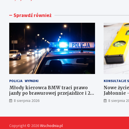
Sprawdź również
POLICJA
WYPADKI
KONSULTACJE 
Młody kierowca BMW traci prawo
Nowe życi
jazdy po brawurowej przejażdżce i 23
Jabłonnie 
punktach karnych
8 sierpnia 2026
8 sierpnia 2
Copyright © 2026
Wschodnia.pl