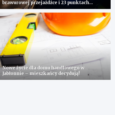
brawurowej przejażdżce i 23 punktach
karnych
Nowe życie dla domu handlowego w
Jabłonnie – mieszkańcy decydują!