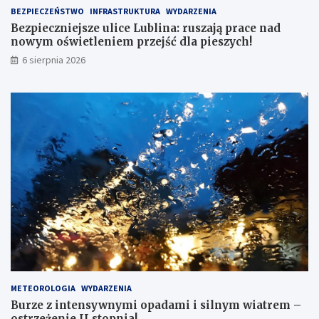
n
BEZPIECZEŃSTWO
INFRASTRUKTURA
WYDARZENIA
a
Bezpieczniejsze ulice Lublina: ruszają prace nad
d
nowym oświetleniem przejść dla pieszych!
n
6 sierpnia 2026
o
w
y
m
o
ś
w
i
e
t
l
e
n
i
e
m
p
METEOROLOGIA
WYDARZENIA
r
Burze z intensywnymi opadami i silnym wiatrem –
z
ostrzeżenie II stopnia!