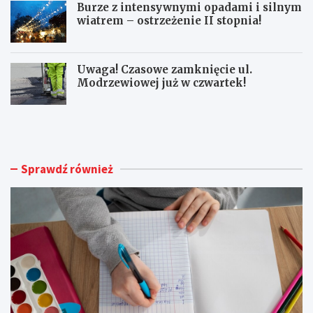
Burze z intensywnymi opadami i silnym
wiatrem – ostrzeżenie II stopnia!
Uwaga! Czasowe zamknięcie ul.
Modrzewiowej już w czwartek!
S
B
e
e
n
z
i
p
o
i
Sprawdź również
r
e
z
c
y
z
z
n
J
i
a
e
s
j
t
s
k
z
o
e
w
u