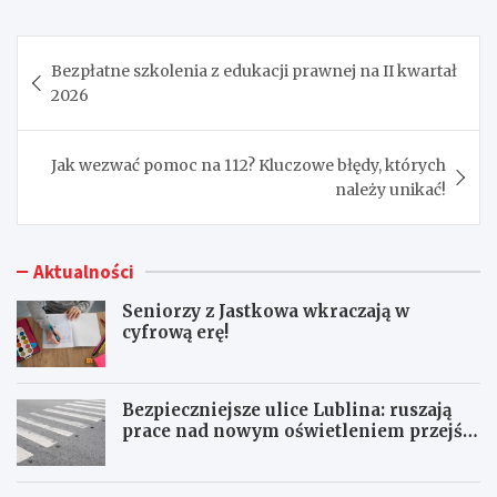
Nawigacja
Bezpłatne szkolenia z edukacji prawnej na II kwartał
wpisu
2026
Jak wezwać pomoc na 112? Kluczowe błędy, których
należy unikać!
Aktualności
Seniorzy z Jastkowa wkraczają w
cyfrową erę!
Bezpieczniejsze ulice Lublina: ruszają
prace nad nowym oświetleniem przejść
dla pieszych!