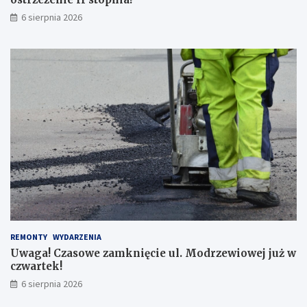
e
j
6 sierpnia 2026
ś
ć
d
l
a
p
i
e
s
z
y
c
h
!
REMONTY
WYDARZENIA
Uwaga! Czasowe zamknięcie ul. Modrzewiowej już w
czwartek!
6 sierpnia 2026