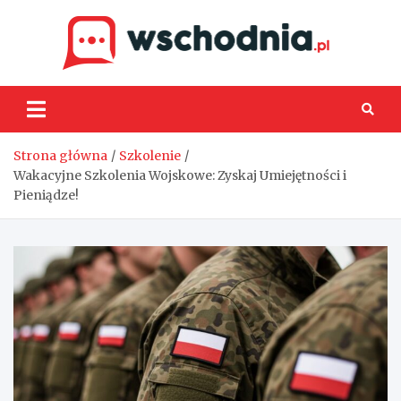
Skip
to
content
Wsch
Strona główna
Szkolenie
Wakacyjne Szkolenia Wojskowe: Zyskaj Umiejętności i
Pieniądze!